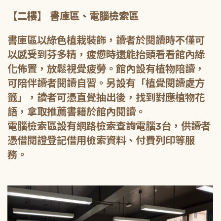
【二樓】 書庫區、電腦檢索區
書庫區以綠色植栽裝飾，讀者於閱讀時不僅可
以感受到芬多精，疲憊時還能抬頭看看館內綠
化佈置，放鬆視覺疲勞。館內設有植物陪讀，
可陪伴讀者閱讀自習。另設有「植覺閱讀處方
籤」，讀者可憑直覺抽出後，找到對應植物花
語，拿取推薦書籍於館內閱讀。
電腦檢索區設有網路檢索查詢電腦3台，供讀者
憑借閱證登記借用檢索資料、付費列印等服
務。