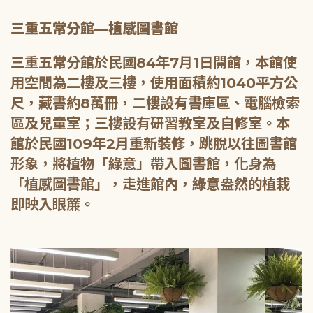
三重五常分館—植感圖書館
三重五常分館於民國84年7月1日開館，本館使
用空間為二樓及三樓，使用面積約1040平方公
尺，藏書約8萬冊，二樓設有書庫區、電腦檢索
區及兒童室；三樓設有研習教室及自修室。本
館於民國109年2月重新裝修，跳脫以往圖書館
形象，將植物「綠意」帶入圖書館，化身為
「植感圖書館」，走進館內，綠意盎然的植栽
即映入眼簾。