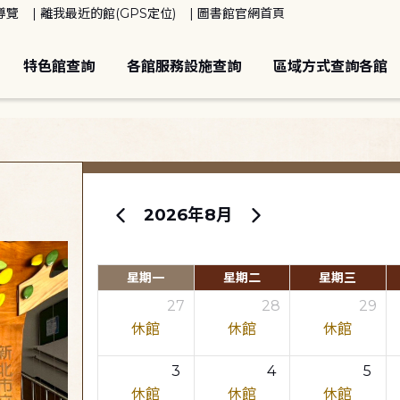
導覽
離我最近的館(GPS定位)
圖書館官網首頁
特色館查詢
各館服務設施查詢
區域方式查詢各館
2026年8月
星期一
星期二
星期三
27
28
29
休館
休館
休館
3
4
5
休館
休館
休館