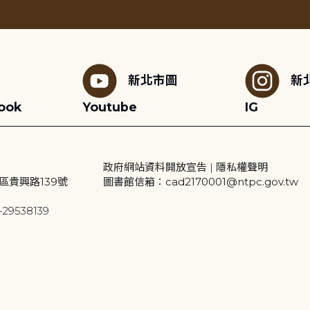
新北市圖
新
ook
Youtube
IG
政府網站資料開放宣告
|
隱私權聲明
區貴興路139號
圖書館信箱：cad2170001@ntpc.gov.tw
29538139