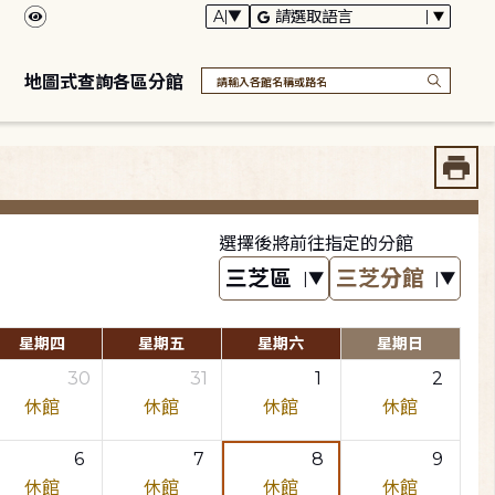
地圖式查詢各區分館
選擇後將前往指定的分館
星期四
星期五
星期六
星期日
30
31
1
2
休館
休館
休館
休館
6
7
8
9
休館
休館
休館
休館