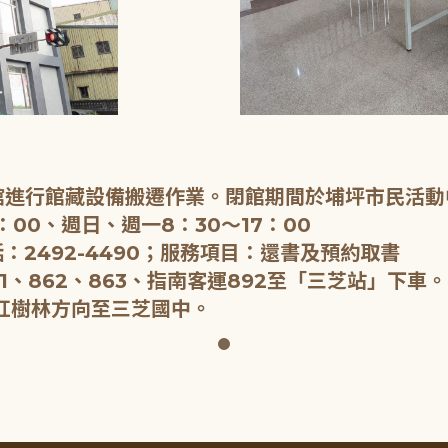
閉館進行館藏設備搬遷作業。閉館期間於埔坪市民活動
：00、週日、週一8：30～17：00
：2492-4490；服務項目：還書及預約取書
1、862、863、指南客運892至「三芝站」下車。
紅樹林方向至三芝國中。