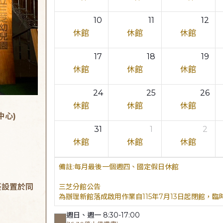
10
11
12
休館
休館
休館
17
18
19
休館
休館
休館
24
25
26
休館
休館
休館
中心)
31
1
2
休館
休館
休館
每月最後一個週四、國定假日休館
臺設置於同
三芝分館公告
為辦理新館落成啟用作業自115年7月13日起閉館，
週日、週一 8:30-17:00