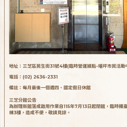
地址：三芝區民生街31號4樓(臨時營運據點-埔坪市民活動
電話：(02) 2636-2331
備註：每月最後一個週四、國定假日休館
三芝分館公告
為辦理新館落成啟用作業自115年7月13日起閉館，臨時櫃
棟3樓，造成不便，敬請見諒。