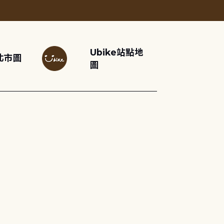
Ubike站點地
北市圖
圖