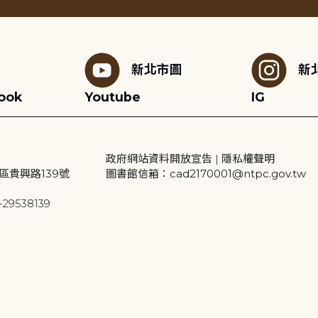
新北市圖
新
ook
Youtube
IG
政府網站資料開放宣告
|
隱私權聲明
區貴興路139號
圖書館信箱：cad2170001@ntpc.gov.tw
29538139