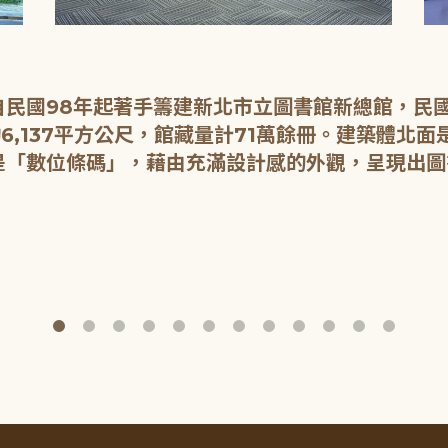
民國98年起著手籌建新北市立圖書館新總館，民國1
6,137平方公尺，館藏量計71萬餘冊。建築體北
是「數位條碼」，藉由充滿設計感的外觀，呈現出圖