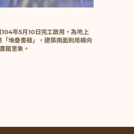
04年5月10日完工啟用，為地上
面是「堆疊書櫃」，建築南面則用橫向
書館意象。