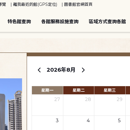
導覽
離我最近的館(GPS定位)
圖書館官網首頁
特色館查詢
各館服務設施查詢
區域方式查詢各館
2026年8月
星期一
星期二
星期三
27
28
29
3
4
5