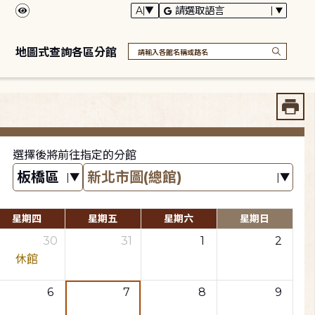
地圖式查詢各區分館
選擇後將前往指定的分館
星期四
星期五
星期六
星期日
30
31
1
2
休館
6
7
8
9