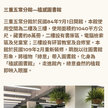
三重五常分館—植感圖書館
三重五常分館於民國84年7月1日開館，本館使
用空間為二樓及三樓，使用面積約1040平方公
尺，藏書約8萬冊，二樓設有書庫區、電腦檢索
區及兒童室；三樓設有研習教室及自修室。本
館於民國109年2月重新裝修，跳脫以往圖書館
形象，將植物「綠意」帶入圖書館，化身為
「植感圖書館」，走進館內，綠意盎然的植栽
即映入眼簾。