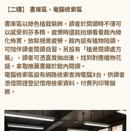
【二樓】 書庫區、電腦檢索區
書庫區以綠色植栽裝飾，讀者於閱讀時不僅可
以感受到芬多精，疲憊時還能抬頭看看館內綠
化佈置，放鬆視覺疲勞。館內設有植物陪讀，
可陪伴讀者閱讀自習。另設有「植覺閱讀處方
籤」，讀者可憑直覺抽出後，找到對應植物花
語，拿取推薦書籍於館內閱讀。
電腦檢索區設有網路檢索查詢電腦3台，供讀者
憑借閱證登記借用檢索資料、付費列印等服
務。