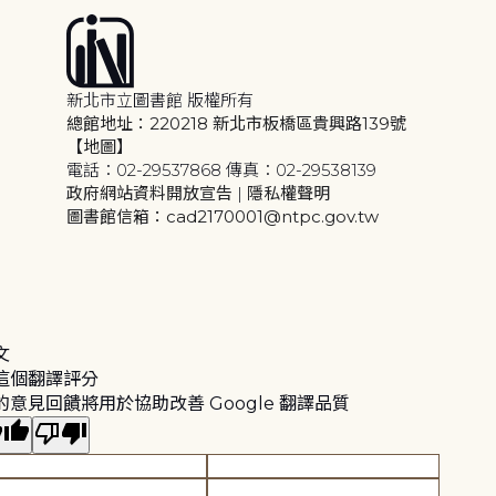
新北市立圖書館 版權所有
總館地址：220218 新北市板橋區貴興路139號
【地圖】
電話：02-29537868 傳真：02-29538139
政府網站資料開放宣告
|
隱私權聲明
圖書館信箱：cad2170001@ntpc.gov.tw
文
這個翻譯評分
的意見回饋將用於協助改善 Google 翻譯品質