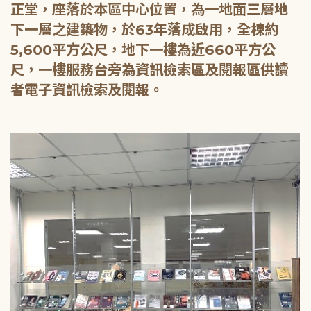
正堂，座落於本區中心位置，為一地面三層地
下一層之建築物，於63年落成啟用，全棟約
5,600平方公尺，地下一樓為近660平方公
尺，一樓服務台旁為資訊檢索區及閱報區供讀
者電子資訊檢索及閱報。