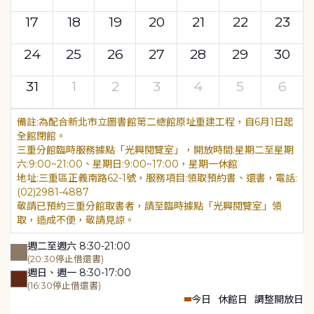
17
18
19
20
21
22
23
24
25
26
27
28
29
30
31
1
2
3
4
5
6
為配合新北市立圖書館第二總館原址重建工程，自6月1日起
全館閉館。
三重分館臨時服務據點「光興閱覽室」，開放時間:星期二至星期
六:9:00~21:00、星期日:9:00~17:00，星期一休館
地址:三重區正義南路62-1號，服務項目:領取預約書、還書，電話:
(02)2981-4887
敬請已預約三重分館取書者，請至臨時據點「光興閱覽室」領
取，造成不便，敬請見諒。
週二至週六 8:30-21:00
(20:30停止借還書)
週日、週一 8:30-17:00
(16:30停止借還書)
今日
休館日
調整開放日