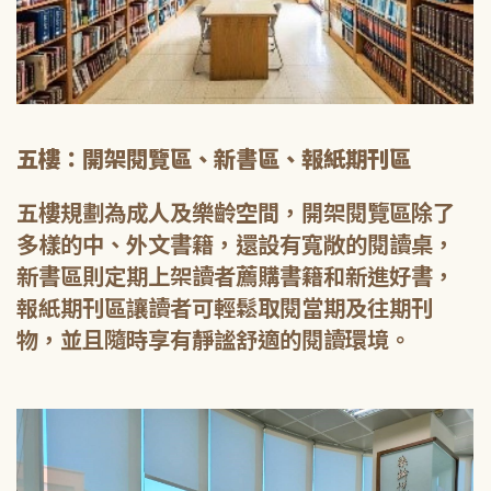
五樓：開架閱覽區、新書區、報紙期刊區
五樓規劃為成人及樂齡空間，開架閱覽區除了
多樣的中、外文書籍，還設有寬敞的閱讀桌，
新書區則定期上架讀者薦購書籍和新進好書，
報紙期刊區讓讀者可輕鬆取閱當期及往期刊
物，並且隨時享有靜謐舒適的閱讀環境。