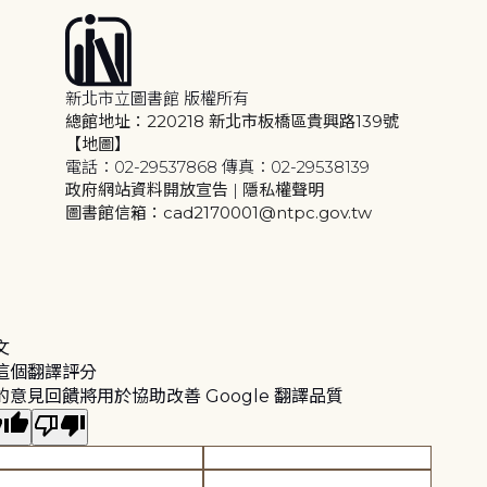
新北市立圖書館 版權所有
總館地址：220218 新北市板橋區貴興路139號
【地圖】
電話：02-29537868 傳真：02-29538139
政府網站資料開放宣告
|
隱私權聲明
圖書館信箱：cad2170001@ntpc.gov.tw
文
這個翻譯評分
的意見回饋將用於協助改善 Google 翻譯品質