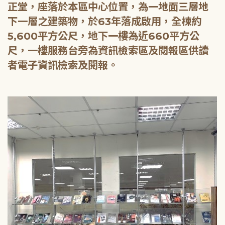
正堂，座落於本區中心位置，為一地面三層地
下一層之建築物，於63年落成啟用，全棟約
5,600平方公尺，地下一樓為近660平方公
尺，一樓服務台旁為資訊檢索區及閱報區供讀
者電子資訊檢索及閱報。