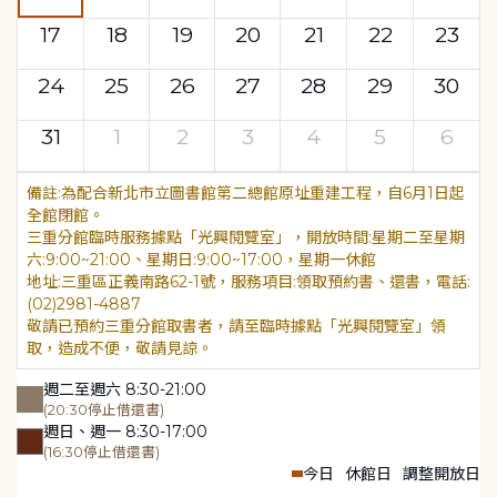
17
18
19
20
21
22
23
24
25
26
27
28
29
30
31
1
2
3
4
5
6
為配合新北市立圖書館第二總館原址重建工程，自6月1日起
全館閉館。
三重分館臨時服務據點「光興閱覽室」，開放時間:星期二至星期
六:9:00~21:00、星期日:9:00~17:00，星期一休館
地址:三重區正義南路62-1號，服務項目:領取預約書、還書，電話:
(02)2981-4887
敬請已預約三重分館取書者，請至臨時據點「光興閱覽室」領
取，造成不便，敬請見諒。
週二至週六 8:30-21:00
(20:30停止借還書)
週日、週一 8:30-17:00
(16:30停止借還書)
今日
休館日
調整開放日