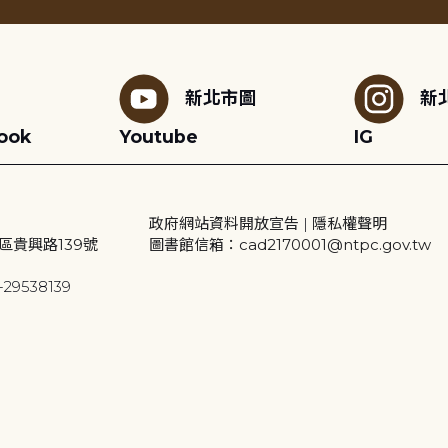
新北市圖
新
ook
Youtube
IG
政府網站資料開放宣告
|
隱私權聲明
區貴興路139號
圖書館信箱：cad2170001@ntpc.gov.tw
29538139