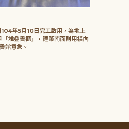
04年5月10日完工啟用，為地上
面是「堆疊書櫃」，建築南面則用橫向
書館意象。