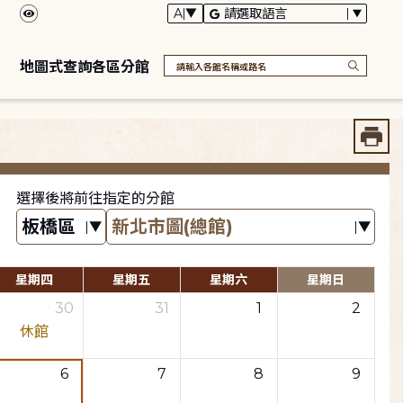
地圖式查詢各區分館
選擇後將前往指定的分館
星期四
星期五
星期六
星期日
30
31
1
2
休館
6
7
8
9