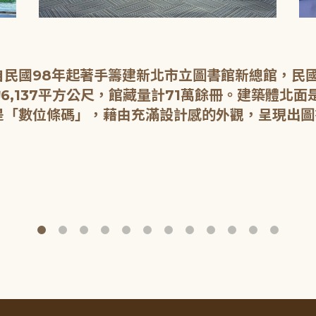
民國98年起著手籌建新北市立圖書館新總館，民國1
6,137平方公尺，館藏量計71萬餘冊。建築體北
是「數位條碼」，藉由充滿設計感的外觀，呈現出圖