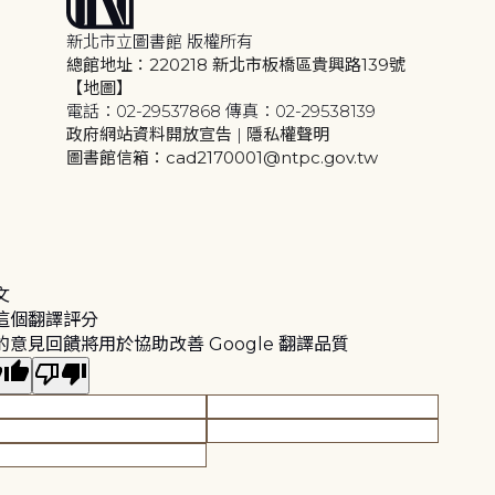
新北市立圖書館 版權所有
總館地址：220218 新北市板橋區貴興路139號
【地圖】
電話：02-29537868 傳真：02-29538139
政府網站資料開放宣告
|
隱私權聲明
圖書館信箱：cad2170001@ntpc.gov.tw
文
這個翻譯評分
的意見回饋將用於協助改善 Google 翻譯品質