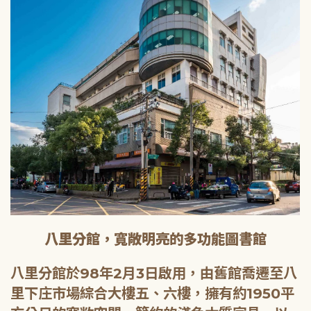
八里分館，寬敞明亮的多功能圖書館
八里分館於98年2月3日啟用，由舊館喬遷至八
里下庄市場綜合大樓五、六樓，擁有約1950平