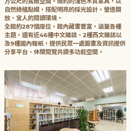
方公尺的寬敞空間。簡約的淺色木質家具，以
自然綠植點綴，搭配明亮的採光設計，營造開
放、宜人的閱讀環境。
全館約287個座位，館內藏書豐富，涵蓋各種
主題，還有近46種中文雜誌、2種西文雜誌以
及9種國內報紙，提供民眾一處圖書及資訊提供