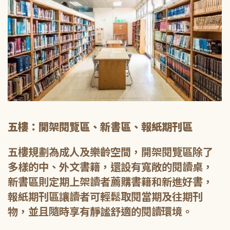
五樓：開架閱覽區、新書區、報紙期刊區
五樓規劃為成人及樂齡空間，開架閱覽區除了
多樣的中、外文書籍，還設有寬敞的閱讀桌，
新書區則定期上架讀者薦購書籍和新進好書，
報紙期刊區讓讀者可輕鬆取閱當期及往期刊
物，並且隨時享有靜謐舒適的閱讀環境。