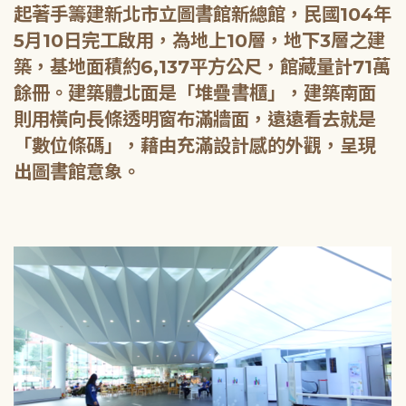
起著手籌建新北市立圖書館新總館，民國104年
5月10日完工啟用，為地上10層，地下3層之建
築，基地面積約6,137平方公尺，館藏量計71萬
餘冊。建築體北面是「堆疊書櫃」，建築南面
則用橫向長條透明窗布滿牆面，遠遠看去就是
「數位條碼」，藉由充滿設計感的外觀，呈現
出圖書館意象。