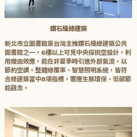
鑽石級綠建築
新北市立圖書館是台灣主推鑽石級綠建築公共
圖書館之一，6樓以上可見中央採挑空設計，利
用煙囪效應，能在非夏季時引進外部氣流，以
節約空調。整體綠覆率、智慧照明系統，皆符
合綠建築當中8項指標，響應生態環保、低碳節
能觀念。