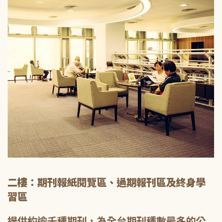
二樓：期刊報紙閱覽區、過期報刊區及終身學
習區
提供約逾千種期刊，為全台期刊種數最多的公