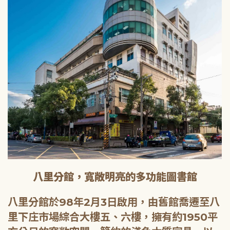
八里分館，寬敞明亮的多功能圖書館
八里分館於98年2月3日啟用，由舊館喬遷至八
里下庄市場綜合大樓五、六樓，擁有約1950平