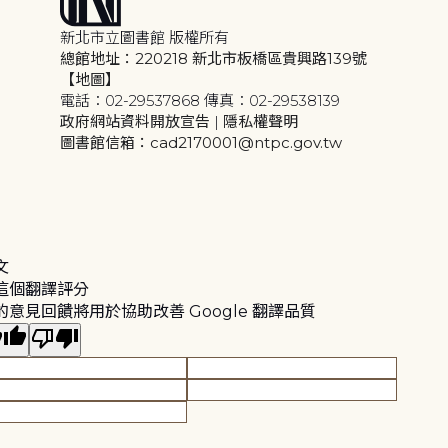
新北市立圖書館 版權所有
總館地址：220218 新北市板橋區貴興路139號
【地圖】
電話：02-29537868 傳真：02-29538139
政府網站資料開放宣告
|
隱私權聲明
圖書館信箱：cad2170001@ntpc.gov.tw
文
這個翻譯評分
的意見回饋將用於協助改善 Google 翻譯品質