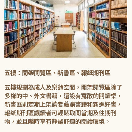
五樓：開架閱覽區、新書區、報紙期刊區
五樓規劃為成人及樂齡空間，開架閱覽區除了
多樣的中、外文書籍，還設有寬敞的閱讀桌，
新書區則定期上架讀者薦購書籍和新進好書，
報紙期刊區讓讀者可輕鬆取閱當期及往期刊
物，並且隨時享有靜謐舒適的閱讀環境。