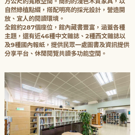
方公尺的寬敞空間。簡約的淺色木質家具，以
自然綠植點綴，搭配明亮的採光設計，營造開
放、宜人的閱讀環境。
全館約287個座位，館內藏書豐富，涵蓋各種
主題，還有近46種中文雜誌、2種西文雜誌以
及9種國內報紙，提供民眾一處圖書及資訊提供