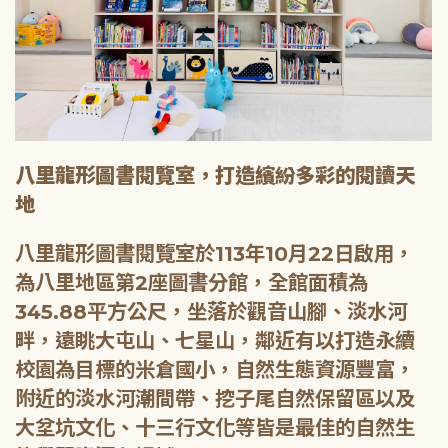
八里龍形圖書閱覽室，打造繽紛多彩的閱讀天
地
八里龍形圖書閱覽室於113年10月22日啟用，
為八里地區第2座圖書分館，全館面積為
345.88平方公尺，坐落於觀音山腳、淡水河
畔，遠眺大屯山、七星山，鄰近有以打造永續
校園為目標的米倉國小，自然生態資源豐富，
附近的淡水河潮間帶、挖子尾自然保留區以及
大坌坑文化、十三行文化等皆是最佳的自然生