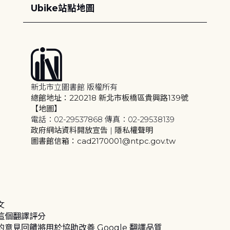
Ubike站點地圖
新北市立圖書館 版權所有
總館地址：220218 新北市板橋區貴興路139號
【地圖】
電話：02-29537868 傳真：02-29538139
政府網站資料開放宣告
|
隱私權聲明
圖書館信箱：cad2170001@ntpc.gov.tw
文
這個翻譯評分
的意見回饋將用於協助改善 Google 翻譯品質