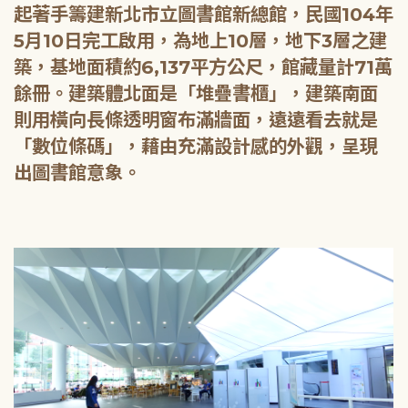
起著手籌建新北市立圖書館新總館，民國104年
5月10日完工啟用，為地上10層，地下3層之建
築，基地面積約6,137平方公尺，館藏量計71萬
餘冊。建築體北面是「堆疊書櫃」，建築南面
則用橫向長條透明窗布滿牆面，遠遠看去就是
「數位條碼」，藉由充滿設計感的外觀，呈現
出圖書館意象。