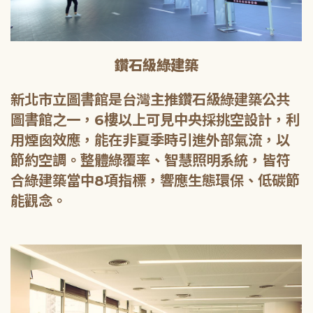
鑽石級綠建築
新北市立圖書館是台灣主推鑽石級綠建築公共
圖書館之一，6樓以上可見中央採挑空設計，利
用煙囪效應，能在非夏季時引進外部氣流，以
節約空調。整體綠覆率、智慧照明系統，皆符
合綠建築當中8項指標，響應生態環保、低碳節
能觀念。