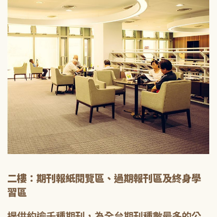
二樓：期刊報紙閱覽區、過期報刊區及終身學
習區
提供約逾千種期刊，為全台期刊種數最多的公