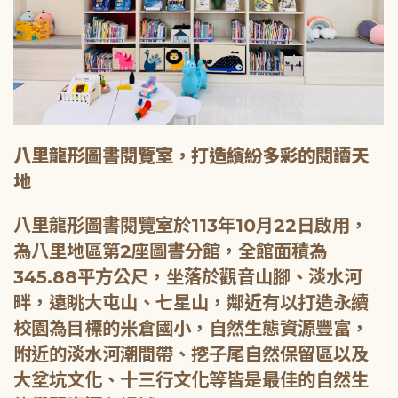
八里龍形圖書閱覽室，打造繽紛多彩的閱讀天
地
八里龍形圖書閱覽室於113年10月22日啟用，
為八里地區第2座圖書分館，全館面積為
345.88平方公尺，坐落於觀音山腳、淡水河
畔，遠眺大屯山、七星山，鄰近有以打造永續
校園為目標的米倉國小，自然生態資源豐富，
附近的淡水河潮間帶、挖子尾自然保留區以及
大坌坑文化、十三行文化等皆是最佳的自然生