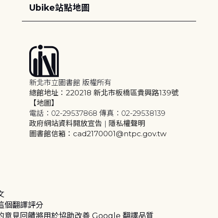
Ubike站點地圖
新北市立圖書館 版權所有
總館地址：220218 新北市板橋區貴興路139號
【地圖】
電話：02-29537868 傳真：02-29538139
政府網站資料開放宣告
|
隱私權聲明
圖書館信箱：cad2170001@ntpc.gov.tw
文
這個翻譯評分
的意見回饋將用於協助改善 Google 翻譯品質