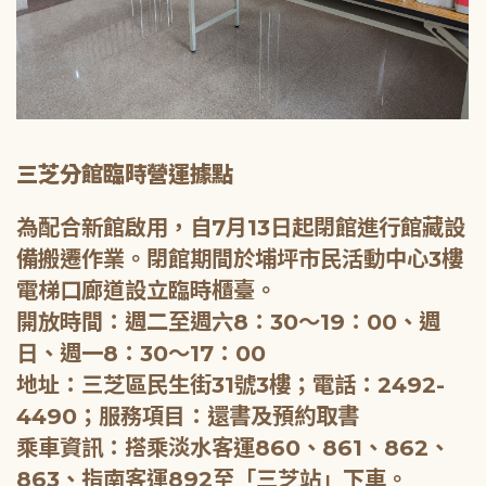
三芝分館臨時營運據點
為配合新館啟用，自7月13日起閉館進行館藏設
備搬遷作業。閉館期間於埔坪市民活動中心3樓
電梯口廊道設立臨時櫃臺。
開放時間：週二至週六8：30～19：00、週
日、週一8：30～17：00
地址：三芝區民生街31號3樓；電話：2492-
4490；服務項目：還書及預約取書
乘車資訊：搭乘淡水客運860、861、862、
863、指南客運892至「三芝站」下車。