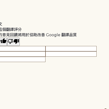
文
這個翻譯評分
的意見回饋將用於協助改善 Google 翻譯品質