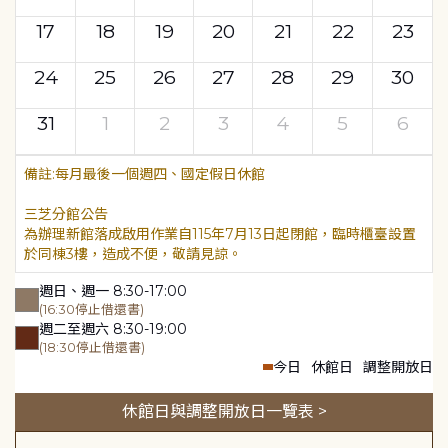
17
18
19
20
21
22
23
24
25
26
27
28
29
30
31
1
2
3
4
5
6
每月最後一個週四、國定假日休館
三芝分館公告
為辦理新館落成啟用作業自115年7月13日起閉館，臨時櫃臺設置
於同棟3樓，造成不便，敬請見諒。
週日、週一 8:30-17:00
(16:30停止借還書)
週二至週六 8:30-19:00
(18:30停止借還書)
今日
休館日
調整開放日
休館日與調整開放日一覽表 >