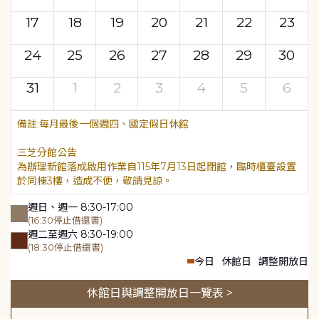
17
18
19
20
21
22
23
24
25
26
27
28
29
30
31
1
2
3
4
5
6
每月最後一個週四、國定假日休館
三芝分館公告
為辦理新館落成啟用作業自115年7月13日起閉館，臨時櫃臺設置
於同棟3樓，造成不便，敬請見諒。
週日、週一 8:30-17:00
(16:30停止借還書)
週二至週六 8:30-19:00
(18:30停止借還書)
今日
休館日
調整開放日
休館日與調整開放日一覽表 >