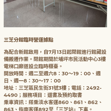
三芝分館臨時營運據點
為配合新館啟用，自7月13日起閉館進行館藏設
備搬遷作業。閉館期間於埔坪市民活動中心3樓
電梯口廊道設立臨時櫃臺。
開放時間：週二至週六8：30～19：00、週
日、週一8：30～17：00
地址：三芝區民生街31號3樓；電話：2492-
4490；服務項目：還書及預約取書
乘車資訊：搭乘淡水客運860、861、862、
863、指南客運892至「三芝站」下車。