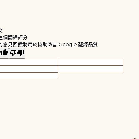
文
這個翻譯評分
的意見回饋將用於協助改善 Google 翻譯品質