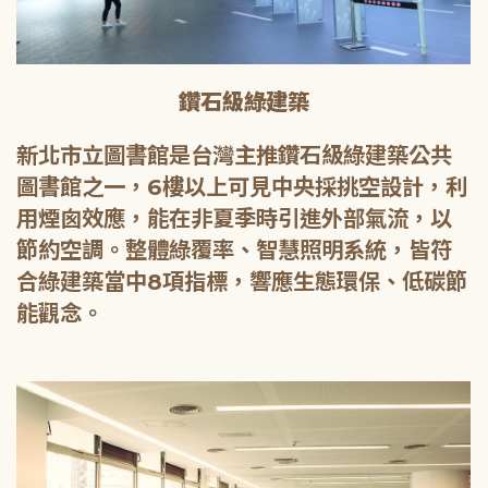
鑽石級綠建築
新北市立圖書館是台灣主推鑽石級綠建築公共
圖書館之一，6樓以上可見中央採挑空設計，利
用煙囪效應，能在非夏季時引進外部氣流，以
節約空調。整體綠覆率、智慧照明系統，皆符
合綠建築當中8項指標，響應生態環保、低碳節
能觀念。