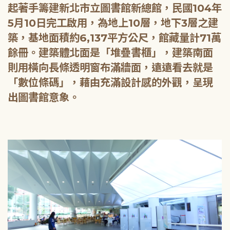
起著手籌建新北市立圖書館新總館，民國104年
5月10日完工啟用，為地上10層，地下3層之建
築，基地面積約6,137平方公尺，館藏量計71萬
餘冊。建築體北面是「堆疊書櫃」，建築南面
則用橫向長條透明窗布滿牆面，遠遠看去就是
「數位條碼」，藉由充滿設計感的外觀，呈現
出圖書館意象。