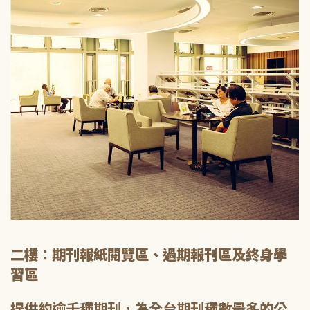
二樓：期刊報紙閱覽區、過期報刊區及終身學
習區
提供約逾千種期刊，為全台期刊種數最多的公