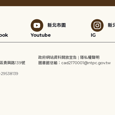
新北市圖
新
ook
Youtube
IG
政府網站資料開放宣告
|
隱私權聲明
區貴興路139號
圖書館信箱：cad2170001@ntpc.gov.tw
29538139