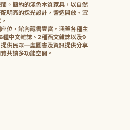
空間。簡約的淺色木質家具，以自然
搭配明亮的採光設計，營造開放、宜
五樓：開架閱
境。
個座位，館內藏書豐富，涵蓋各種主
五樓規劃為成
6種中文雜誌、2種西文雜誌以及9
籍和新進好書
，提供民眾一處圖書及資訊提供分享