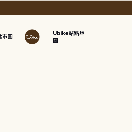
Ubike站點地
北市圖
圖