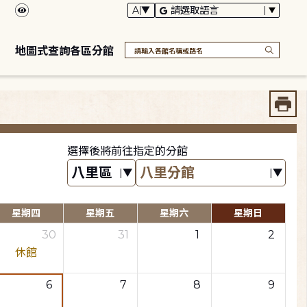
地圖式查詢各區分館
選擇後將前往指定的分館
星期四
星期五
星期六
星期日
30
31
1
2
休館
6
7
8
9