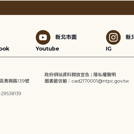
新北市圖
新
ook
Youtube
IG
政府網站資料開放宣告
|
隱私權聲明
區貴興路139號
圖書館信箱：cad2170001@ntpc.gov.tw
29538139