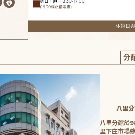
週日、週一 8:30-17:00
(16:30停止借還書)
休館日與
分
八里分
八里分館於9
里下庄市場綜