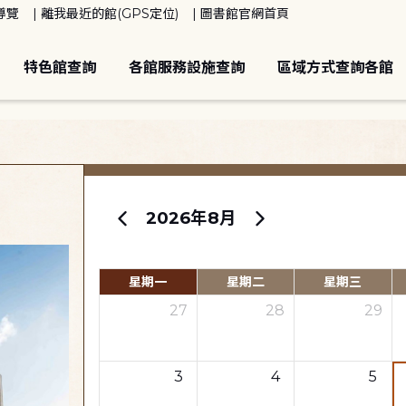
導覽
離我最近的館(GPS定位)
圖書館官網首頁
特色館查詢
各館服務設施查詢
區域方式查詢各館
2026年8月
星期一
星期二
星期三
27
28
29
3
4
5