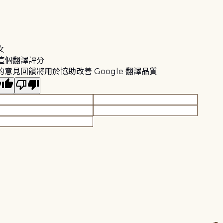
文
這個翻譯評分
的意見回饋將用於協助改善 Google 翻譯品質