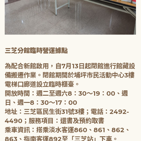
三芝分館臨時營運據點
為配合新館啟用，自7月13日起閉館進行館藏設
備搬遷作業。閉館期間於埔坪市民活動中心3樓
電梯口廊道設立臨時櫃臺。
開放時間：週二至週六8：30～19：00、週
日、週一8：30～17：00
地址：三芝區民生街31號3樓；電話：2492-
4490；服務項目：還書及預約取書
乘車資訊：搭乘淡水客運860、861、862、
863、指南客運892至「三芝站」下車。