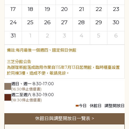
17
18
19
20
21
22
23
24
25
26
27
28
29
30
31
1
2
3
4
5
6
每月最後一個週四、國定假日休館
三芝分館公告
為辦理新館落成啟用作業自115年7月13日起閉館，臨時櫃臺設置
於同棟3樓，造成不便，敬請見諒。
週日、週一 8:30-17:00
(16:30停止借還書)
週二至週六 8:30-19:00
(18:30停止借還書)
今日
休館日
調整開放日
休館日與調整開放日一覽表 >