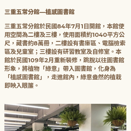
三重五常分館—植感圖書館
三重五常分館於民國84年7月1日開館，本館使
用空間為二樓及三樓，使用面積約1040平方公
尺，藏書約8萬冊，二樓設有書庫區、電腦檢索
區及兒童室；三樓設有研習教室及自修室。本
館於民國109年2月重新裝修，跳脫以往圖書館
形象，將植物「綠意」帶入圖書館，化身為
「植感圖書館」，走進館內，綠意盎然的植栽
即映入眼簾。