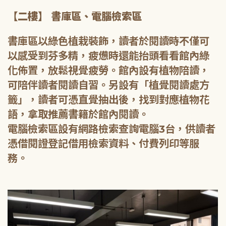
【二樓】 書庫區、電腦檢索區
書庫區以綠色植栽裝飾，讀者於閱讀時不僅可
以感受到芬多精，疲憊時還能抬頭看看館內綠
化佈置，放鬆視覺疲勞。館內設有植物陪讀，
可陪伴讀者閱讀自習。另設有「植覺閱讀處方
籤」，讀者可憑直覺抽出後，找到對應植物花
語，拿取推薦書籍於館內閱讀。
電腦檢索區設有網路檢索查詢電腦3台，供讀者
憑借閱證登記借用檢索資料、付費列印等服
務。