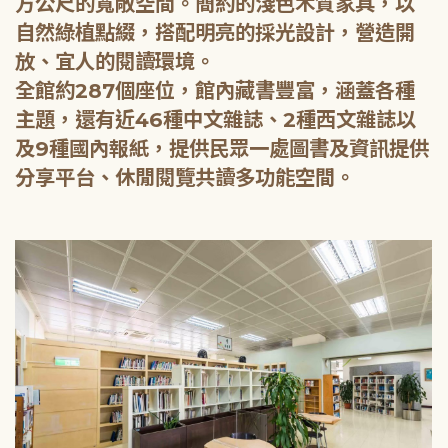
方公尺的寬敞空間。簡約的淺色木質家具，以
自然綠植點綴，搭配明亮的採光設計，營造開
放、宜人的閱讀環境。
全館約287個座位，館內藏書豐富，涵蓋各種
主題，還有近46種中文雜誌、2種西文雜誌以
及9種國內報紙，提供民眾一處圖書及資訊提供