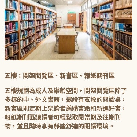
五樓：開架閱覽區、新書區、報紙期刊區
五樓規劃為成人及樂齡空間，開架閱覽區除了
多樣的中、外文書籍，還設有寬敞的閱讀桌，
新書區則定期上架讀者薦購書籍和新進好書，
報紙期刊區讓讀者可輕鬆取閱當期及往期刊
物，並且隨時享有靜謐舒適的閱讀環境。