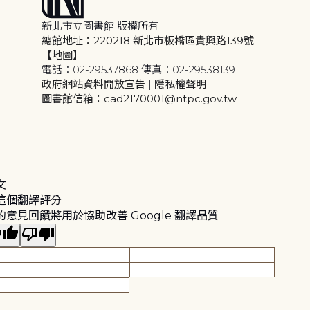
新北市立圖書館 版權所有
總館地址：220218 新北市板橋區貴興路139號
【地圖】
電話：02-29537868 傳真：02-29538139
政府網站資料開放宣告
|
隱私權聲明
圖書館信箱：cad2170001@ntpc.gov.tw
文
這個翻譯評分
的意見回饋將用於協助改善 Google 翻譯品質