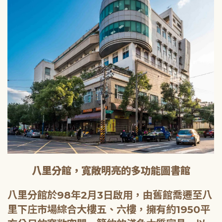
八里分館，寬敞明亮的多功能圖書館
八里分館於98年2月3日啟用，由舊館喬遷至八
里下庄市場綜合大樓五、六樓，擁有約1950平