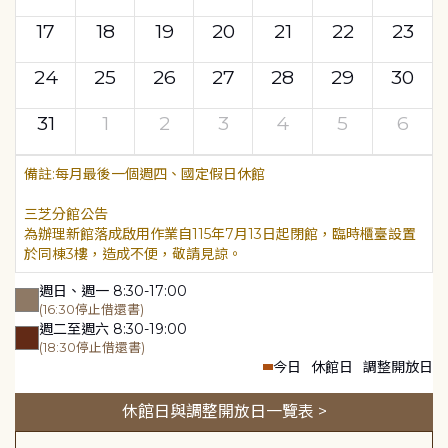
17
18
19
20
21
22
23
24
25
26
27
28
29
30
31
1
2
3
4
5
6
每月最後一個週四、國定假日休館
三芝分館公告
為辦理新館落成啟用作業自115年7月13日起閉館，臨時櫃臺設置
於同棟3樓，造成不便，敬請見諒。
週日、週一 8:30-17:00
(16:30停止借還書)
週二至週六 8:30-19:00
(18:30停止借還書)
今日
休館日
調整開放日
休館日與調整開放日一覽表 >