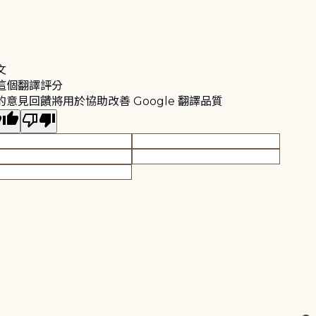
文
這個翻譯評分
的意見回饋將用於協助改善 Google 翻譯品質