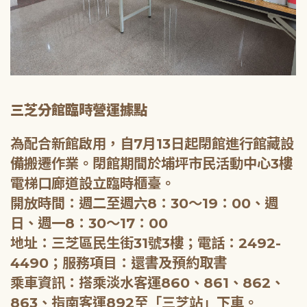
三芝分館臨時營運據點
為配合新館啟用，自7月13日起閉館進行館藏設
備搬遷作業。閉館期間於埔坪市民活動中心3樓
電梯口廊道設立臨時櫃臺。
開放時間：週二至週六8：30～19：00、週
日、週一8：30～17：00
地址：三芝區民生街31號3樓；電話：2492-
4490；服務項目：還書及預約取書
乘車資訊：搭乘淡水客運860、861、862、
863、指南客運892至「三芝站」下車。