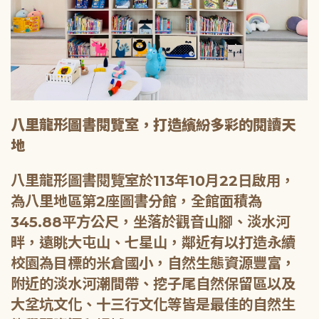
八里龍形圖書閱覽室，打造繽紛多彩的閱讀天
地
八里龍形圖書閱覽室於113年10月22日啟用，
為八里地區第2座圖書分館，全館面積為
345.88平方公尺，坐落於觀音山腳、淡水河
畔，遠眺大屯山、七星山，鄰近有以打造永續
校園為目標的米倉國小，自然生態資源豐富，
附近的淡水河潮間帶、挖子尾自然保留區以及
大坌坑文化、十三行文化等皆是最佳的自然生