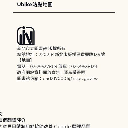
Ubike站點地圖
新北市立圖書館 版權所有
總館地址：220218 新北市板橋區貴興路139號
【地圖】
電話：02-29537868 傳真：02-29538139
政府網站資料開放宣告
|
隱私權聲明
圖書館信箱：cad2170001@ntpc.gov.tw
文
這個翻譯評分
的意見回饋將用於協助改善 Google 翻譯品質