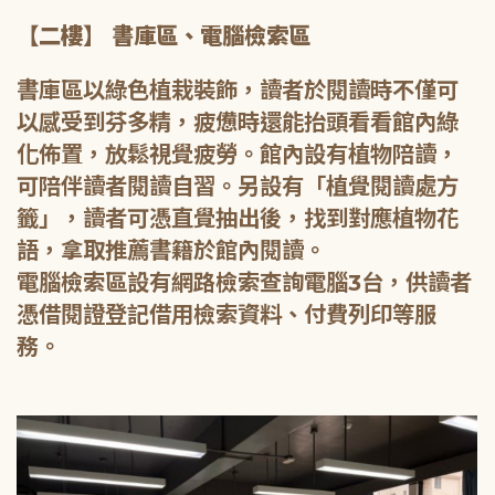
【二樓】 書庫區、電腦檢索區
書庫區以綠色植栽裝飾，讀者於閱讀時不僅可
以感受到芬多精，疲憊時還能抬頭看看館內綠
化佈置，放鬆視覺疲勞。館內設有植物陪讀，
可陪伴讀者閱讀自習。另設有「植覺閱讀處方
籤」，讀者可憑直覺抽出後，找到對應植物花
語，拿取推薦書籍於館內閱讀。
電腦檢索區設有網路檢索查詢電腦3台，供讀者
憑借閱證登記借用檢索資料、付費列印等服
務。