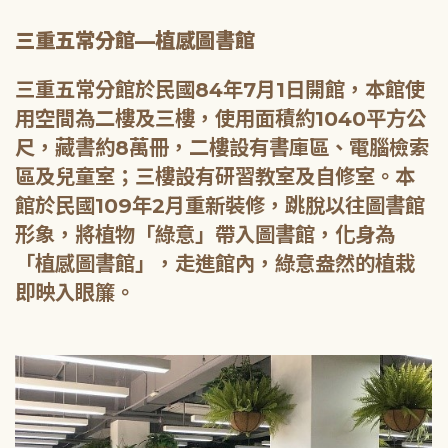
三重五常分館—植感圖書館
三重五常分館於民國84年7月1日開館，本館使
用空間為二樓及三樓，使用面積約1040平方公
尺，藏書約8萬冊，二樓設有書庫區、電腦檢索
區及兒童室；三樓設有研習教室及自修室。本
館於民國109年2月重新裝修，跳脫以往圖書館
形象，將植物「綠意」帶入圖書館，化身為
「植感圖書館」，走進館內，綠意盎然的植栽
即映入眼簾。