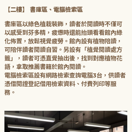
【二樓】 書庫區、電腦檢索區
書庫區以綠色植栽裝飾，讀者於閱讀時不僅可
以感受到芬多精，疲憊時還能抬頭看看館內綠
化佈置，放鬆視覺疲勞。館內設有植物陪讀，
可陪伴讀者閱讀自習。另設有「植覺閱讀處方
籤」，讀者可憑直覺抽出後，找到對應植物花
語，拿取推薦書籍於館內閱讀。
電腦檢索區設有網路檢索查詢電腦3台，供讀者
憑借閱證登記借用檢索資料、付費列印等服
務。