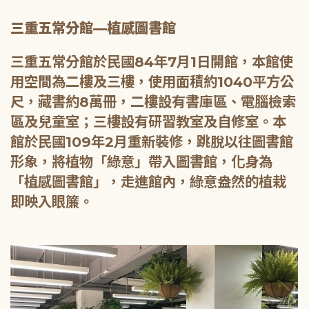
三重五常分館—植感圖書館
三重五常分館於民國84年7月1日開館，本館使
用空間為二樓及三樓，使用面積約1040平方公
尺，藏書約8萬冊，二樓設有書庫區、電腦檢索
區及兒童室；三樓設有研習教室及自修室。本
館於民國109年2月重新裝修，跳脫以往圖書館
形象，將植物「綠意」帶入圖書館，化身為
「植感圖書館」，走進館內，綠意盎然的植栽
即映入眼簾。