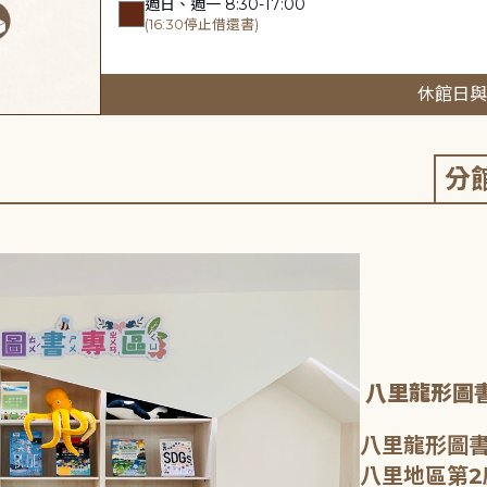
週日、週一 8:30-17:00
(16:30停止借還書)
休館日與
分
八里龍形圖
八里龍形圖書
八里地區第2