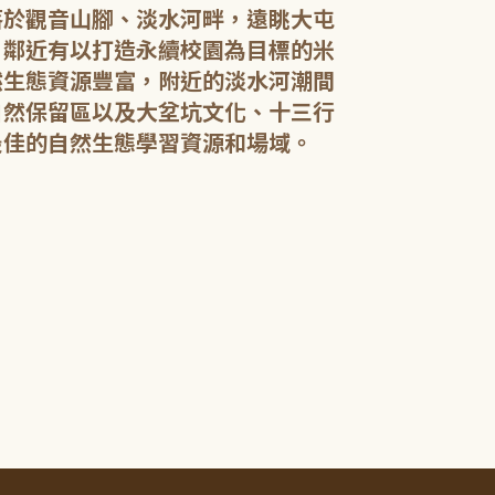
落於觀音山腳、淡水河畔，遠眺大屯
，鄰近有以打造永續校園為目標的米
然生態資源豐富，附近的淡水河潮間
館內規劃有期
自然保留區以及大坌坑文化、十三行
憩閱讀區，讓民
展示藝文作品。