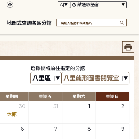
地圖式查詢各區分館
選擇後將前往指定的分館
星期四
星期五
星期六
星期日
30
31
1
2
休館
6
7
8
9