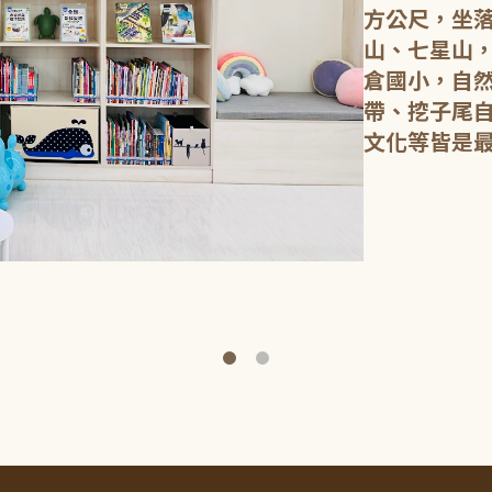
方公尺，坐
山、七星山
倉國小，自
帶、挖子尾