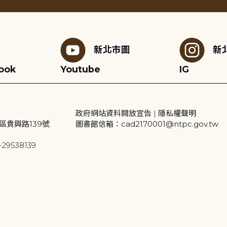
新北市圖
新
ook
Youtube
IG
政府網站資料開放宣告
|
隱私權聲明
區貴興路139號
圖書館信箱：cad2170001@ntpc.gov.tw
29538139