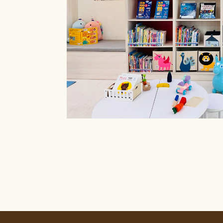
療癒菜園的休
廊」，供民眾申請
書閱覽室也特別