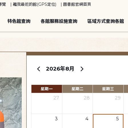
導覽
離我最近的館(GPS定位)
圖書館官網首頁
特色館查詢
各館服務設施查詢
區域方式查詢各館
2026年8月
星期一
星期二
星期三
27
28
29
3
4
5