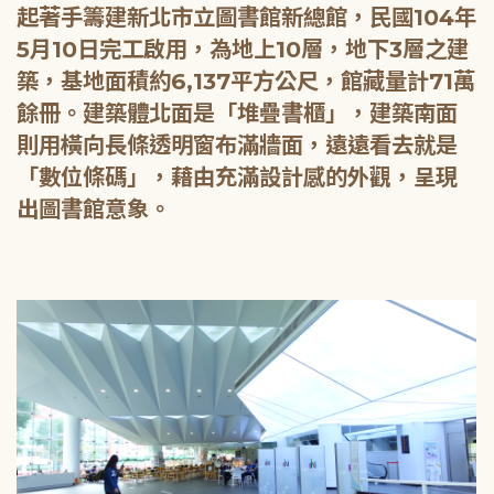
起著手籌建新北市立圖書館新總館，民國104年
5月10日完工啟用，為地上10層，地下3層之建
築，基地面積約6,137平方公尺，館藏量計71萬
餘冊。建築體北面是「堆疊書櫃」，建築南面
則用橫向長條透明窗布滿牆面，遠遠看去就是
「數位條碼」，藉由充滿設計感的外觀，呈現
出圖書館意象。