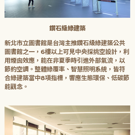
鑽石級綠建築
新北市立圖書館是台灣主推鑽石級綠建築公共
圖書館之一，6樓以上可見中央採挑空設計，利
用煙囪效應，能在非夏季時引進外部氣流，以
節約空調。整體綠覆率、智慧照明系統，皆符
合綠建築當中8項指標，響應生態環保、低碳節
能觀念。