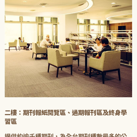
二樓：期刊報紙閱覽區、過期報刊區及終身學
習區
提供約逾千種期刊，為全台期刊種數最多的公