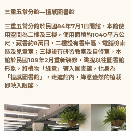
三重五常分館—植感圖書館
三重五常分館於民國84年7月1日開館，本館使
用空間為二樓及三樓，使用面積約1040平方公
尺，藏書約8萬冊，二樓設有書庫區、電腦檢索
區及兒童室；三樓設有研習教室及自修室。本
館於民國109年2月重新裝修，跳脫以往圖書館
形象，將植物「綠意」帶入圖書館，化身為
「植感圖書館」，走進館內，綠意盎然的植栽
即映入眼簾。