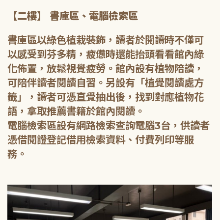
【二樓】 書庫區、電腦檢索區
書庫區以綠色植栽裝飾，讀者於閱讀時不僅可
以感受到芬多精，疲憊時還能抬頭看看館內綠
化佈置，放鬆視覺疲勞。館內設有植物陪讀，
可陪伴讀者閱讀自習。另設有「植覺閱讀處方
籤」，讀者可憑直覺抽出後，找到對應植物花
語，拿取推薦書籍於館內閱讀。
電腦檢索區設有網路檢索查詢電腦3台，供讀者
憑借閱證登記借用檢索資料、付費列印等服
務。