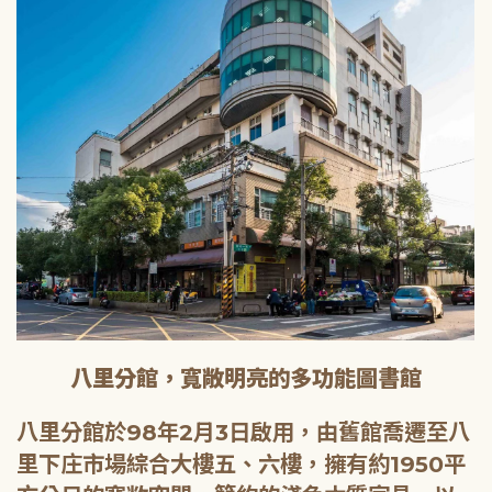
八里分館，寬敞明亮的多功能圖書館
八里分館於98年2月3日啟用，由舊館喬遷至八
里下庄市場綜合大樓五、六樓，擁有約1950平