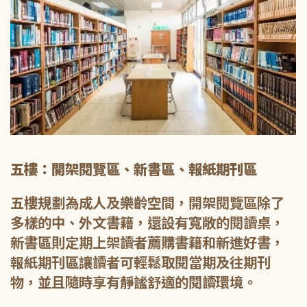
五樓：開架閱覽區、新書區、報紙期刊區
五樓規劃為成人及樂齡空間，開架閱覽區除了
多樣的中、外文書籍，還設有寬敞的閱讀桌，
新書區則定期上架讀者薦購書籍和新進好書，
報紙期刊區讓讀者可輕鬆取閱當期及往期刊
物，並且隨時享有靜謐舒適的閱讀環境。