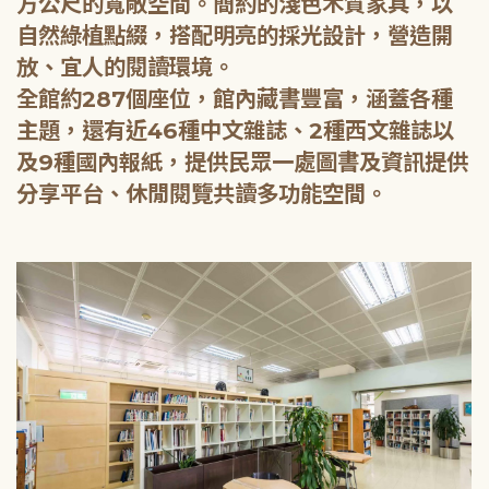
方公尺的寬敞空間。簡約的淺色木質家具，以
自然綠植點綴，搭配明亮的採光設計，營造開
放、宜人的閱讀環境。
全館約287個座位，館內藏書豐富，涵蓋各種
主題，還有近46種中文雜誌、2種西文雜誌以
及9種國內報紙，提供民眾一處圖書及資訊提供