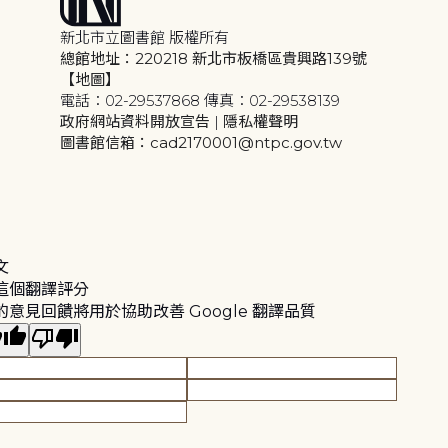
新北市立圖書館 版權所有
總館地址：220218 新北市板橋區貴興路139號
【地圖】
電話：02-29537868 傳真：02-29538139
政府網站資料開放宣告
|
隱私權聲明
圖書館信箱：cad2170001@ntpc.gov.tw
文
這個翻譯評分
的意見回饋將用於協助改善 Google 翻譯品質