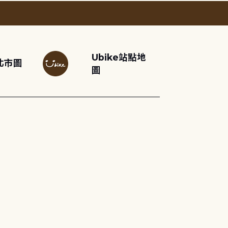
Ubike站點地
北市圖
圖