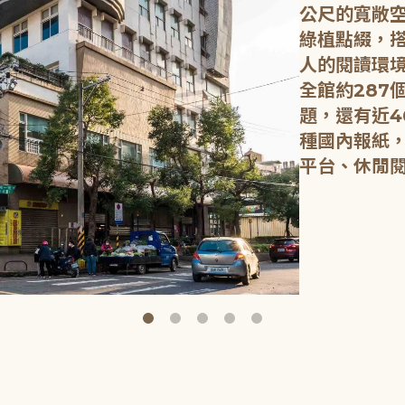
公尺的寬敞
綠植點綴，
人的閱讀環
全館約287
題，還有近4
種國內報紙