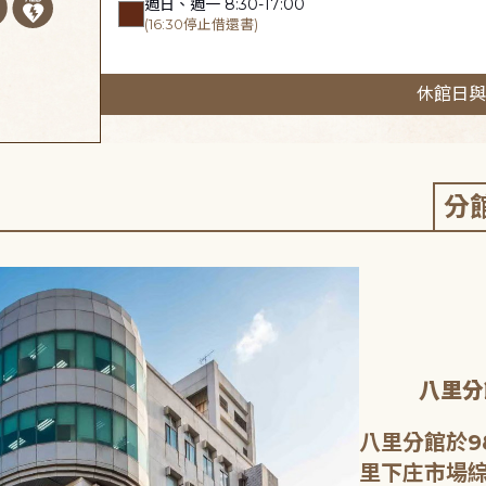
週日、週一 8:30-17:00
(16:30停止借還書)
休館日與
分
八里分
八里分館於9
里下庄市場綜