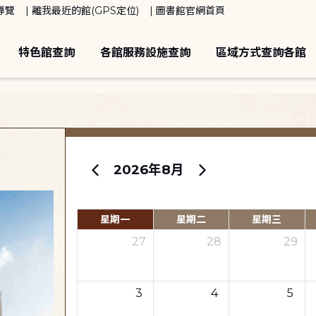
導覽
離我最近的館(GPS定位)
圖書館官網首頁
特色館查詢
各館服務設施查詢
區域方式查詢各館
2026年8月
星期一
星期二
星期三
27
28
29
3
4
5