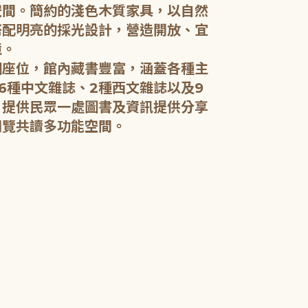
空間。簡約的淺色木質家具，以自然
搭配明亮的採光設計，營造開放、宜
五樓：開架閱
境。
個座位，館內藏書豐富，涵蓋各種主
五樓規劃為成
6種中文雜誌、2種西文雜誌以及9
籍和新進好書
，提供民眾一處圖書及資訊提供分享