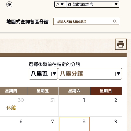
地圖式查詢各區分館
選擇後將前往指定的分館
星期四
星期五
星期六
星期日
30
31
1
2
休館
6
7
8
9