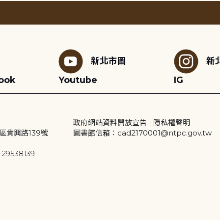
新北市圖
新
ook
Youtube
IG
政府網站資料開放宣告
|
隱私權聲明
區貴興路139號
圖書館信箱：cad2170001@ntpc.gov.tw
29538139