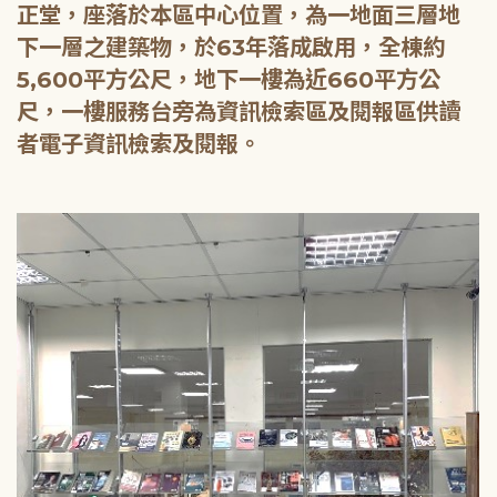
正堂，座落於本區中心位置，為一地面三層地
下一層之建築物，於63年落成啟用，全棟約
5,600平方公尺，地下一樓為近660平方公
尺，一樓服務台旁為資訊檢索區及閱報區供讀
者電子資訊檢索及閱報。