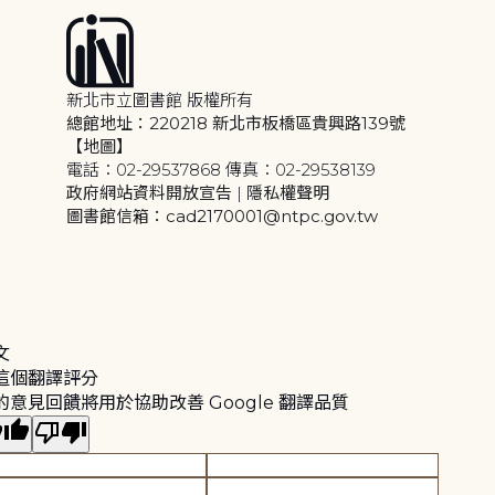
新北市立圖書館 版權所有
總館地址：220218 新北市板橋區貴興路139號
【地圖】
電話：02-29537868 傳真：02-29538139
政府網站資料開放宣告
|
隱私權聲明
圖書館信箱：cad2170001@ntpc.gov.tw
文
這個翻譯評分
的意見回饋將用於協助改善 Google 翻譯品質