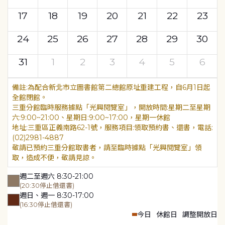
17
18
19
20
21
22
23
24
25
26
27
28
29
30
31
1
2
3
4
5
6
為配合新北市立圖書館第二總館原址重建工程，自6月1日起
全館閉館。
三重分館臨時服務據點「光興閱覽室」，開放時間:星期二至星期
六:9:00~21:00、星期日:9:00~17:00，星期一休館
地址:三重區正義南路62-1號，服務項目:領取預約書、還書，電話:
(02)2981-4887
敬請已預約三重分館取書者，請至臨時據點「光興閱覽室」領
取，造成不便，敬請見諒。
週二至週六 8:30-21:00
(20:30停止借還書)
週日、週一 8:30-17:00
(16:30停止借還書)
今日
休館日
調整開放日