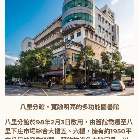
八里分館，寬敞明亮的多功能圖書館
八里分館於98年2月3日啟用，由舊館喬遷至八
里下庄市場綜合大樓五、六樓，擁有約1950平