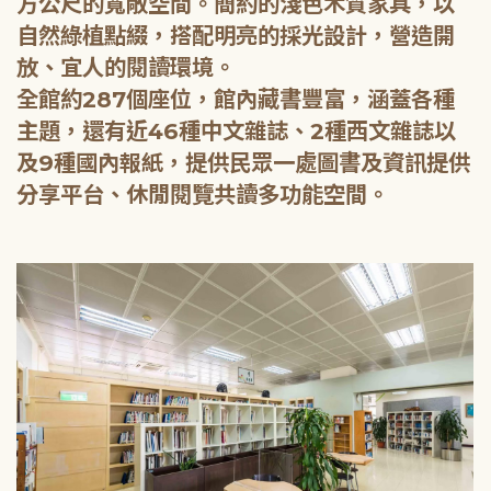
方公尺的寬敞空間。簡約的淺色木質家具，以
自然綠植點綴，搭配明亮的採光設計，營造開
放、宜人的閱讀環境。
全館約287個座位，館內藏書豐富，涵蓋各種
主題，還有近46種中文雜誌、2種西文雜誌以
及9種國內報紙，提供民眾一處圖書及資訊提供