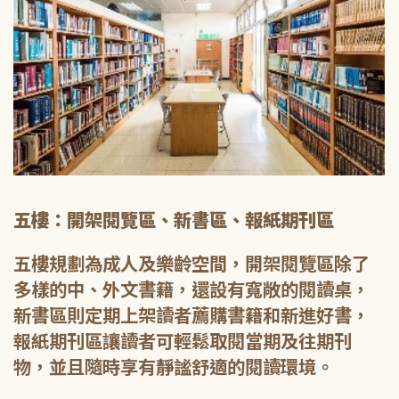
五樓：開架閱覽區、新書區、報紙期刊區
五樓規劃為成人及樂齡空間，開架閱覽區除了
多樣的中、外文書籍，還設有寬敞的閱讀桌，
新書區則定期上架讀者薦購書籍和新進好書，
報紙期刊區讓讀者可輕鬆取閱當期及往期刊
物，並且隨時享有靜謐舒適的閱讀環境。