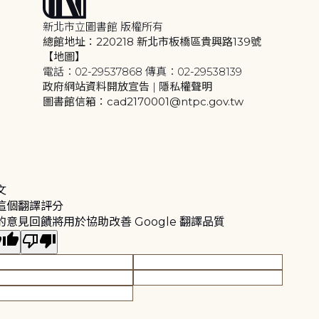
新北市立圖書館 版權所有
總館地址：220218 新北市板橋區貴興路139號
【地圖】
電話：02-29537868 傳真：02-29538139
政府網站資料開放宣告
|
隱私權聲明
圖書館信箱：cad2170001@ntpc.gov.tw
文
這個翻譯評分
的意見回饋將用於協助改善 Google 翻譯品質