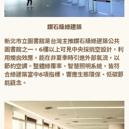
鑽石級綠建築
新北市立圖書館是台灣主推鑽石級綠建築公共
圖書館之一，6樓以上可見中央採挑空設計，利
用煙囪效應，能在非夏季時引進外部氣流，以
節約空調。整體綠覆率、智慧照明系統，皆符
合綠建築當中8項指標，響應生態環保、低碳節
能觀念。