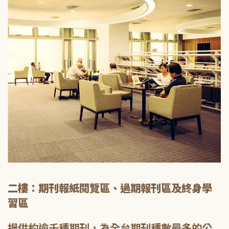
二樓：期刊報紙閱覽區、過期報刊區及終身學
習區
提供約逾千種期刊，為全台期刊種數最多的公