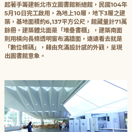
起著手籌建新北市立圖書館新總館，民國104年
5月10日完工啟用，為地上10層，地下3層之建
築，基地面積約6,137平方公尺，館藏量計71萬
餘冊。建築體北面是「堆疊書櫃」，建築南面
則用橫向長條透明窗布滿牆面，遠遠看去就是
「數位條碼」，藉由充滿設計感的外觀，呈現
出圖書館意象。