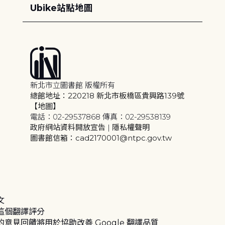
Ubike站點地圖
新北市立圖書館 版權所有
總館地址：220218 新北市板橋區貴興路139號
【地圖】
電話：02-29537868 傳真：02-29538139
政府網站資料開放宣告
|
隱私權聲明
圖書館信箱：cad2170001@ntpc.gov.tw
文
這個翻譯評分
的意見回饋將用於協助改善 Google 翻譯品質