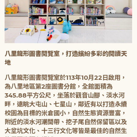
八里龍形圖書閱覽室，打造繽紛多彩的閱讀天
地
八里龍形圖書閱覽室於113年10月22日啟用，
為八里地區第2座圖書分館，全館面積為
345.88平方公尺，坐落於觀音山腳、淡水河
畔，遠眺大屯山、七星山，鄰近有以打造永續
校園為目標的米倉國小，自然生態資源豐富，
附近的淡水河潮間帶、挖子尾自然保留區以及
大坌坑文化、十三行文化等皆是最佳的自然生