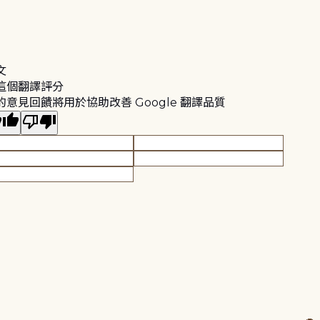
文
這個翻譯評分
的意見回饋將用於協助改善 Google 翻譯品質