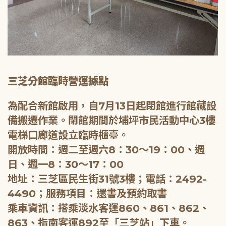
三芝分館臨時營運據點
為配合新館啟用，自7月13日起閉館進行館藏設
備搬遷作業。閉館期間於埔坪市民活動中心3樓
電梯口廊道設立臨時櫃臺。
開放時間：週二至週六8：30～19：00、週
日、週一8：30～17：00
地址：三芝區民生街31號3樓；電話：2492-
4490；服務項目：還書及預約取書
乘車資訊：搭乘淡水客運860、861、862、
863、指南客運892至「三芝站」下車。