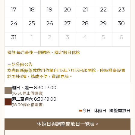
17
18
19
20
21
22
23
24
25
26
27
28
29
30
31
1
2
3
4
5
6
每月最後一個週四、國定假日休館
三芝分館公告
為辦理新館落成啟用作業自115年7月13日起閉館，臨時櫃臺設置
於同棟3樓，造成不便，敬請見諒。
週日、週一 8:30-17:00
(16:30停止借還書)
週二至週六 8:30-19:00
(18:30停止借還書)
今日
休館日
調整開放日
休館日與調整開放日一覽表 >