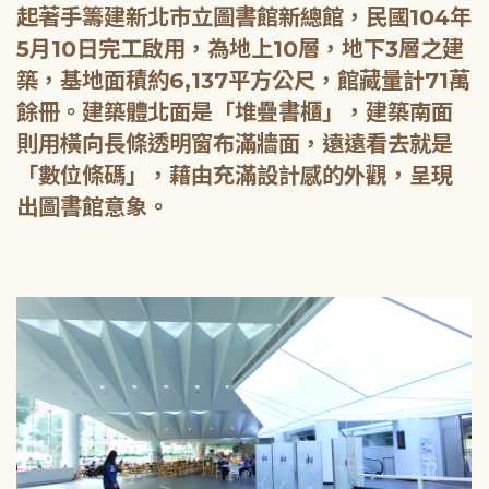
起著手籌建新北市立圖書館新總館，民國104年
5月10日完工啟用，為地上10層，地下3層之建
築，基地面積約6,137平方公尺，館藏量計71萬
餘冊。建築體北面是「堆疊書櫃」，建築南面
則用橫向長條透明窗布滿牆面，遠遠看去就是
「數位條碼」，藉由充滿設計感的外觀，呈現
出圖書館意象。