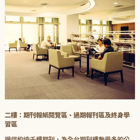
二樓：期刊報紙閱覽區、過期報刊區及終身學
習區
提供約逾千種期刊，為全台期刊種數最多的公