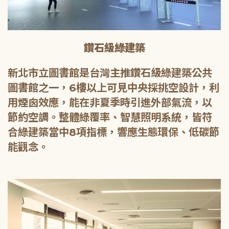
鑽石級綠建築
新北市立圖書館是台灣主推鑽石級綠建築公共
圖書館之一，6樓以上可見中央採挑空設計，利
用煙囪效應，能在非夏季時引進外部氣流，以
節約空調。整體綠覆率、智慧照明系統，皆符
合綠建築當中8項指標，響應生態環保、低碳節
能觀念。