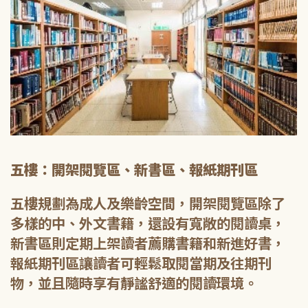
五樓：開架閱覽區、新書區、報紙期刊區
五樓規劃為成人及樂齡空間，開架閱覽區除了
多樣的中、外文書籍，還設有寬敞的閱讀桌，
新書區則定期上架讀者薦購書籍和新進好書，
報紙期刊區讓讀者可輕鬆取閱當期及往期刊
物，並且隨時享有靜謐舒適的閱讀環境。