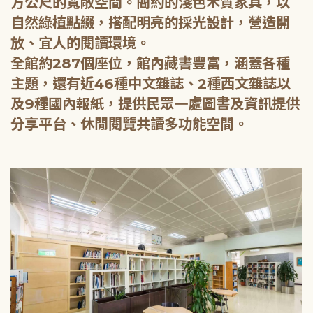
方公尺的寬敞空間。簡約的淺色木質家具，以
自然綠植點綴，搭配明亮的採光設計，營造開
放、宜人的閱讀環境。
全館約287個座位，館內藏書豐富，涵蓋各種
主題，還有近46種中文雜誌、2種西文雜誌以
及9種國內報紙，提供民眾一處圖書及資訊提供