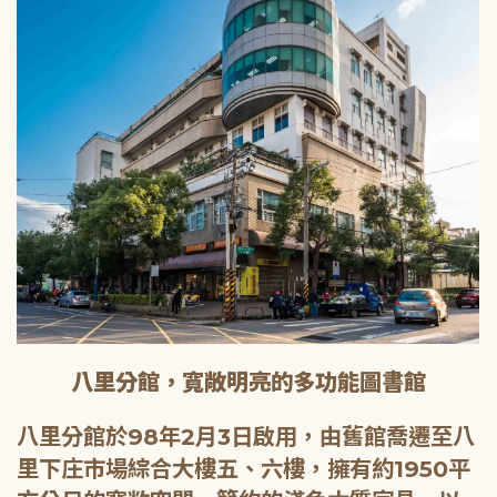
八里分館，寬敞明亮的多功能圖書館
八里分館於98年2月3日啟用，由舊館喬遷至八
里下庄市場綜合大樓五、六樓，擁有約1950平