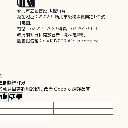
新北市立圖書館 版權所有
總館地址：220218 新北市板橋區貴興路139號
【地圖】
電話：02-29537868 傳真：02-29538139
政府網站資料開放宣告
|
隱私權聲明
圖書館信箱：cad2170001@ntpc.gov.tw
文
這個翻譯評分
的意見回饋將用於協助改善 Google 翻譯品質