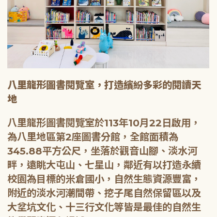
八里龍形圖書閱覽室，打造繽紛多彩的閱讀天
地
八里龍形圖書閱覽室於113年10月22日啟用，
為八里地區第2座圖書分館，全館面積為
345.88平方公尺，坐落於觀音山腳、淡水河
畔，遠眺大屯山、七星山，鄰近有以打造永續
校園為目標的米倉國小，自然生態資源豐富，
附近的淡水河潮間帶、挖子尾自然保留區以及
大坌坑文化、十三行文化等皆是最佳的自然生