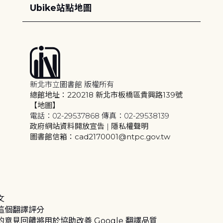
Ubike站點地圖
新北市立圖書館 版權所有
總館地址：220218 新北市板橋區貴興路139號
【地圖】
電話：02-29537868 傳真：02-29538139
政府網站資料開放宣告
|
隱私權聲明
圖書館信箱：cad2170001@ntpc.gov.tw
文
這個翻譯評分
的意見回饋將用於協助改善 Google 翻譯品質