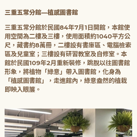
三重五常分館—植感圖書館
三重五常分館於民國84年7月1日開館，本館使
用空間為二樓及三樓，使用面積約1040平方公
尺，藏書約8萬冊，二樓設有書庫區、電腦檢索
區及兒童室；三樓設有研習教室及自修室。本
館於民國109年2月重新裝修，跳脫以往圖書館
形象，將植物「綠意」帶入圖書館，化身為
「植感圖書館」，走進館內，綠意盎然的植栽
即映入眼簾。