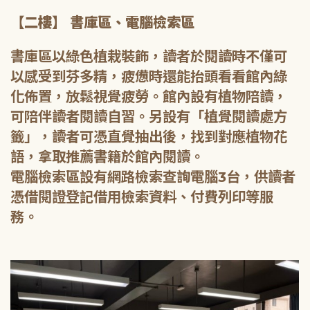
【二樓】 書庫區、電腦檢索區
書庫區以綠色植栽裝飾，讀者於閱讀時不僅可
以感受到芬多精，疲憊時還能抬頭看看館內綠
化佈置，放鬆視覺疲勞。館內設有植物陪讀，
可陪伴讀者閱讀自習。另設有「植覺閱讀處方
籤」，讀者可憑直覺抽出後，找到對應植物花
語，拿取推薦書籍於館內閱讀。
電腦檢索區設有網路檢索查詢電腦3台，供讀者
憑借閱證登記借用檢索資料、付費列印等服
務。