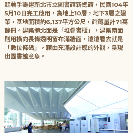
起著手籌建新北市立圖書館新總館，民國104年
5月10日完工啟用，為地上10層，地下3層之建
築，基地面積約6,137平方公尺，館藏量計71萬
餘冊。建築體北面是「堆疊書櫃」，建築南面
則用橫向長條透明窗布滿牆面，遠遠看去就是
「數位條碼」，藉由充滿設計感的外觀，呈現
出圖書館意象。