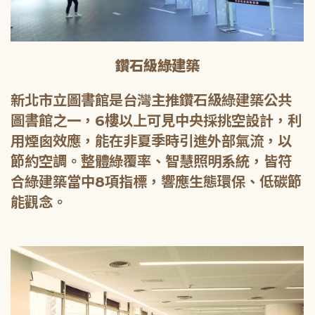
鑽石級綠建築
新北市立圖書館是台灣主推鑽石級綠建築公共
圖書館之一，6樓以上可見中央採挑空設計，利
用煙囪效應，能在非夏季時引進外部氣流，以
節約空調。整體綠覆率、智慧照明系統，皆符
合綠建築當中8項指標，響應生態環保、低碳節
能觀念。