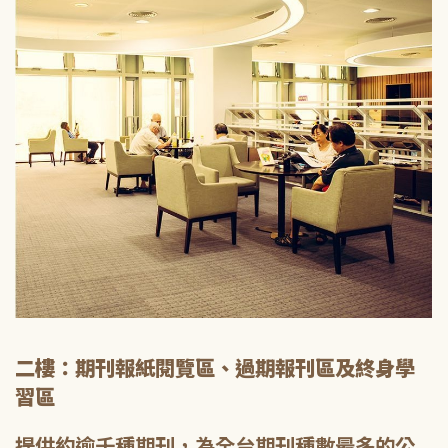
二樓：期刊報紙閱覽區、過期報刊區及終身學
習區
提供約逾千種期刊，為全台期刊種數最多的公