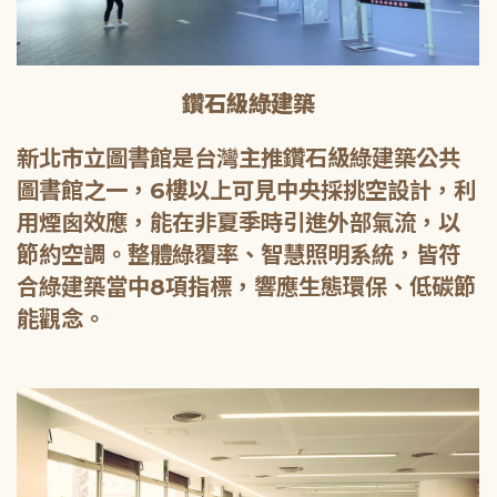
鑽石級綠建築
新北市立圖書館是台灣主推鑽石級綠建築公共
圖書館之一，6樓以上可見中央採挑空設計，利
用煙囪效應，能在非夏季時引進外部氣流，以
節約空調。整體綠覆率、智慧照明系統，皆符
合綠建築當中8項指標，響應生態環保、低碳節
能觀念。