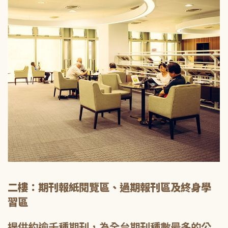
二樓：期刊報紙閱覽區、過期報刊區及終身學
習區
提供約逾千種期刊，為全台期刊種數最多的公