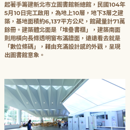
起著手籌建新北市立圖書館新總館，民國104年
5月10日完工啟用，為地上10層，地下3層之建
築，基地面積約6,137平方公尺，館藏量計71萬
餘冊。建築體北面是「堆疊書櫃」，建築南面
則用橫向長條透明窗布滿牆面，遠遠看去就是
「數位條碼」，藉由充滿設計感的外觀，呈現
出圖書館意象。