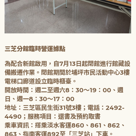
三芝分館臨時營運據點
為配合新館啟用，自7月13日起閉館進行館藏設
備搬遷作業。閉館期間於埔坪市民活動中心3樓
電梯口廊道設立臨時櫃臺。
開放時間：週二至週六8：30～19：00、週
日、週一8：30～17：00
地址：三芝區民生街31號3樓；電話：2492-
4490；服務項目：還書及預約取書
乘車資訊：搭乘淡水客運860、861、862、
863、指南客運892至「三芝站」下車。