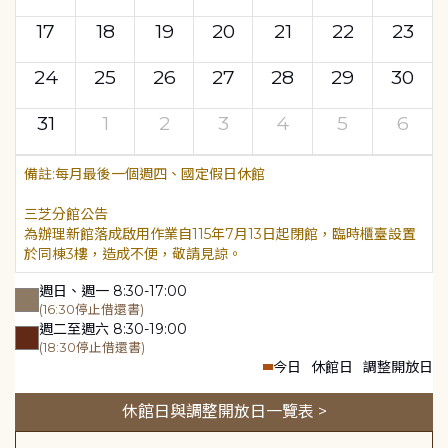
17
18
19
20
21
22
23
24
25
26
27
28
29
30
31
1
2
3
4
5
6
每月最後一個週四、國定假日休館
三芝分館公告
為辦理新館落成啟用作業自115年7月13日起閉館，臨時櫃臺設置
於同棟3樓，造成不便，敬請見諒。
週日、週一 8:30-17:00
(16:30停止借還書)
週二至週六 8:30-19:00
(18:30停止借還書)
今日
休館日
調整開放日
休館日與調整開放日一覽表 >