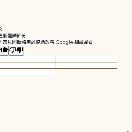
文
這個翻譯評分
的意見回饋將用於協助改善 Google 翻譯品質