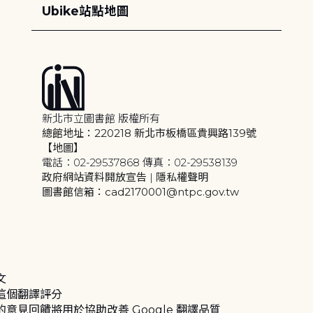
Ubike站點地圖
新北市立圖書館 版權所有
總館地址：220218 新北市板橋區貴興路139號
【地圖】
電話：02-29537868 傳真：02-29538139
政府網站資料開放宣告
|
隱私權聲明
圖書館信箱：cad2170001@ntpc.gov.tw
文
這個翻譯評分
的意見回饋將用於協助改善 Google 翻譯品質