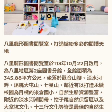
八里龍形圖書閱覽室，打造繽紛多彩的閱讀天
地
八里龍形圖書閱覽室於113年10月22日啟用，
為八里地區第2座圖書分館，全館面積為
345.88平方公尺，坐落於觀音山腳、淡水河
畔，遠眺大屯山、七星山，鄰近有以打造永續
校園為目標的米倉國小，自然生態資源豐富，
附近的淡水河潮間帶、挖子尾自然保留區以及
大坌坑文化、十三行文化等皆是最佳的自然生