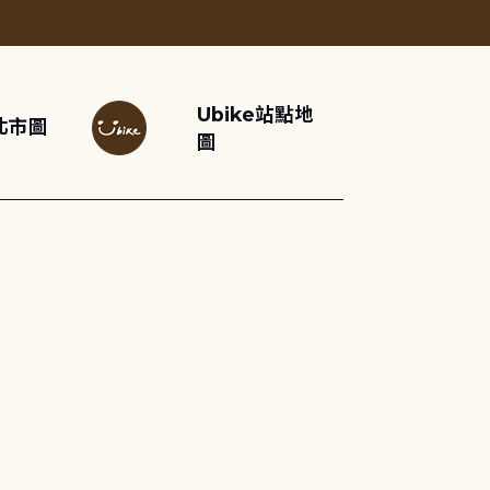
Ubike站點地
北市圖
圖