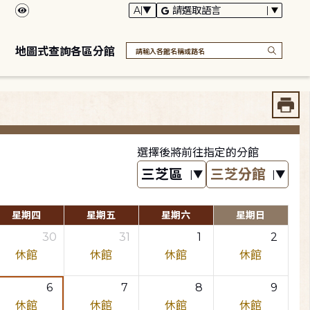
地圖式查詢各區分館
選擇後將前往指定的分館
星期四
星期五
星期六
星期日
30
31
1
2
休館
休館
休館
休館
6
7
8
9
休館
休館
休館
休館