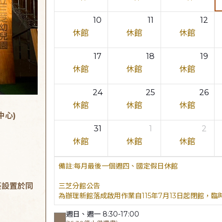
10
11
12
休館
休館
休館
17
18
19
休館
休館
休館
24
25
26
休館
休館
休館
中心)
31
1
2
休館
休館
休館
每月最後一個週四、國定假日休館
臺設置於同
三芝分館公告
為辦理新館落成啟用作業自115年7月13日起閉館，
週日、週一 8:30-17:00