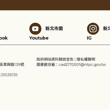
新北市圖
新
ook
Youtube
IG
政府網站資料開放宣告
|
隱私權聲明
區貴興路139號
圖書館信箱：cad2170001@ntpc.gov.tw
29538139