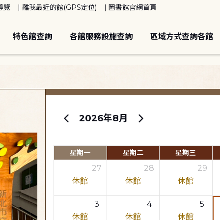
導覽
離我最近的館(GPS定位)
圖書館官網首頁
特色館查詢
各館服務設施查詢
區域方式查詢各館
2026年8月
星期一
星期二
星期三
27
28
29
休館
休館
休館
3
4
5
休館
休館
休館