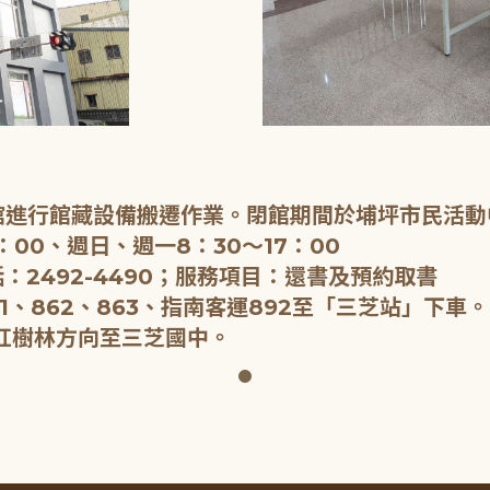
閉館進行館藏設備搬遷作業。閉館期間於埔坪市民活動
：00、週日、週一8：30～17：00
：2492-4490；服務項目：還書及預約取書
1、862、863、指南客運892至「三芝站」下車。
紅樹林方向至三芝國中。