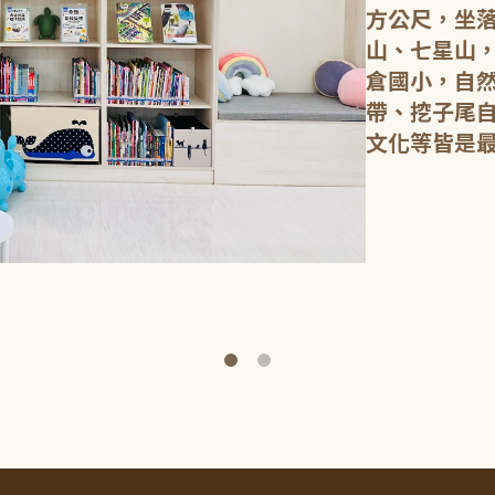
方公尺，坐
山、七星山
倉國小，自
帶、挖子尾