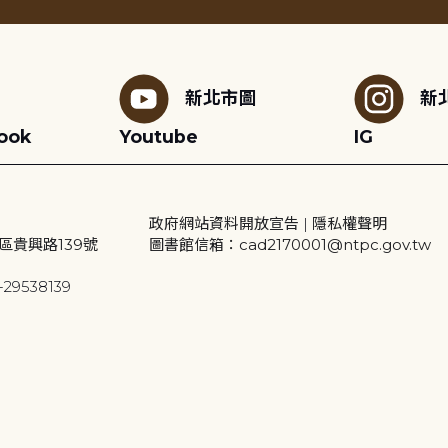
新北市圖
新
ook
Youtube
IG
政府網站資料開放宣告
|
隱私權聲明
區貴興路139號
圖書館信箱：cad2170001@ntpc.gov.tw
29538139