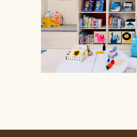
療癒菜園的休
廊」，供民眾申請
書閱覽室也特別