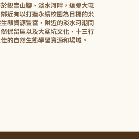
落於觀音山腳、淡水河畔，遠眺大屯
，鄰近有以打造永續校園為目標的米
然生態資源豐富，附近的淡水河潮間
館內規劃有期
自然保留區以及大坌坑文化、十三行
憩閱讀區，讓民
展示藝文作品。