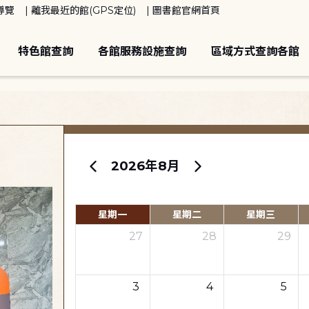
導覽
離我最近的館(GPS定位)
圖書館官網首頁
特色館查詢
各館服務設施查詢
區域方式查詢各館
2026年8月
星期一
星期二
星期三
27
28
29
3
4
5