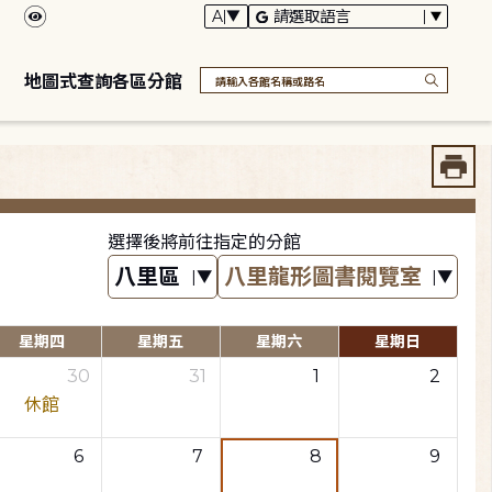
地圖式查詢各區分館
選擇後將前往指定的分館
星期四
星期五
星期六
星期日
30
31
1
2
休館
6
7
8
9