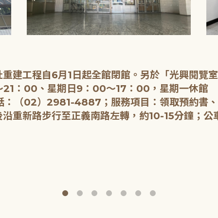
重建工程自6月1日起全館閉館。另於「光興閱覽
21：00、星期日9：00～17：00，星期一休館
：（02）2981-4887；服務項目：領取預約書
重新路步行至正義南路左轉，約10-15分鐘；公車：