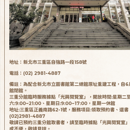
地址：新北市三重區自強路一段158號
電話：(02) 2981-4887
備註：為配合新北市立圖書館第二總館原址重建工程，自6
館閉館。
三重分館臨時服務據點「光興閱覽室」，開放時間:星期二
六:9:00~21:00、星期日:9:00~17:00，星期一休館
地址:三重區正義南路62-1號，服務項目:領取預約書、還書
(02)2981-4887
敬請已預約三重分館取書者，請至臨時據點「光興閱覽室」
成不便，敬請見諒。