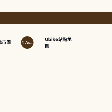
Ubike站點地
北市圖
圖