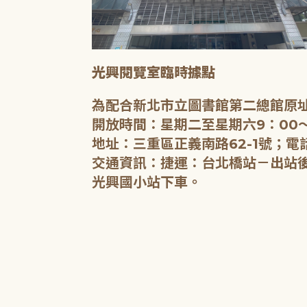
光興閱覽室臨時據點
為配合新北市立圖書館第二總館原址
開放時間：星期二至星期六9：00～
地址：三重區正義南路62-1號；電話
交通資訊：捷運：台北橋站－出站後沿
光興國小站下車。