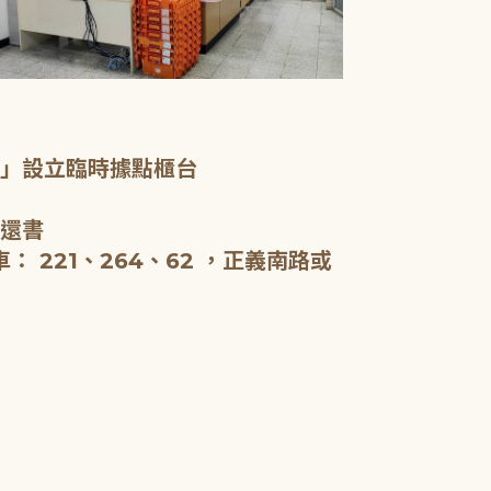
一樓服務台、
室」設立臨時據點櫃台
新北市立圖書
啟用，全棟約5
、還書
閱報。
 221、264、62 ，正義南路或