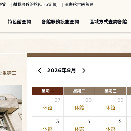
導覽
離我最近的館(GPS定位)
圖書館官網首頁
特色館查詢
各館服務設施查詢
區域方式查詢各館
2026年8月
原址重建工
星期一
星期二
星期三
27
28
29
休館
休館
休館
3
4
5
休館
休館
休館