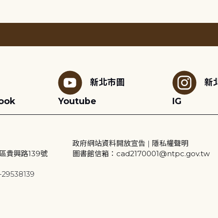
新北市圖
新
ook
Youtube
IG
政府網站資料開放宣告
|
隱私權聲明
區貴興路139號
圖書館信箱：cad2170001@ntpc.gov.tw
29538139