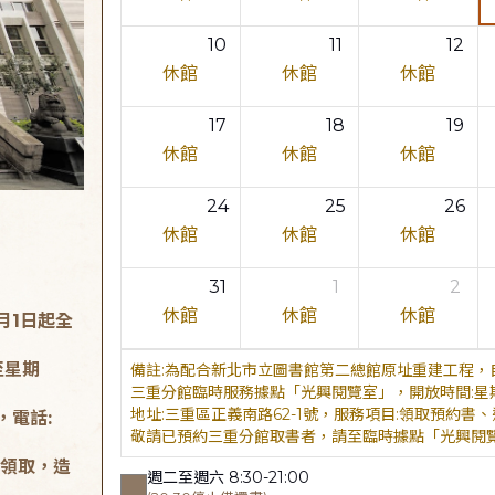
10
11
12
休館
休館
休館
17
18
19
休館
休館
休館
24
25
26
休館
休館
休館
31
1
2
休館
休館
休館
月1日起全
至星期
為配合新北市立圖書館第二總館原址重建工程，自
三重分館臨時服務據點「光興閱覽室」，開放時間:星期二至星
地址:三重區正義南路62-1號，服務項目:領取預約書、還書，
，電話:
敬請已預約三重分館取書者，請至臨時據點「光興閱
領取，造
週二至週六 8:30-21:00