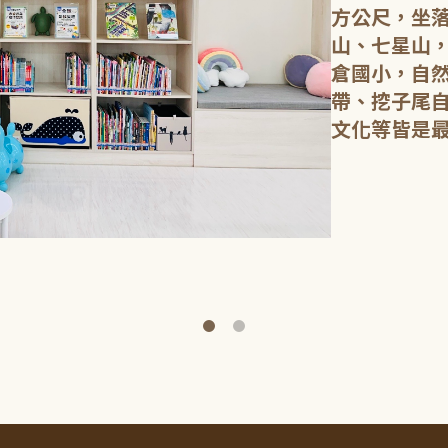
方公尺，坐
山、七星山
倉國小，自
帶、挖子尾