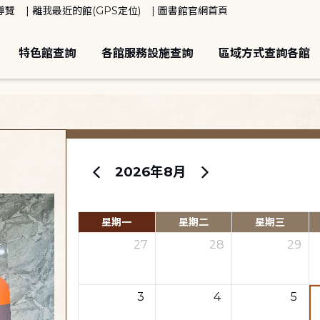
導覽
離我最近的館(GPS定位)
圖書館官網首頁
特色館查詢
各館服務設施查詢
區域方式查詢各館
2026年8月
星期一
星期二
星期三
27
28
29
3
4
5