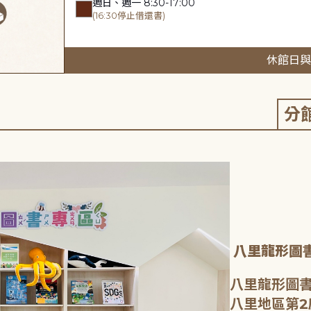
週日、週一 8:30-17:00
(16:30停止借還書)
休館日與
分
八里龍形圖
八里龍形圖書
八里地區第2