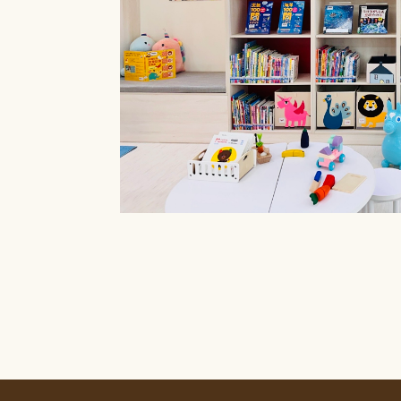
療癒菜園的休
廊」，供民眾申請
書閱覽室也特別