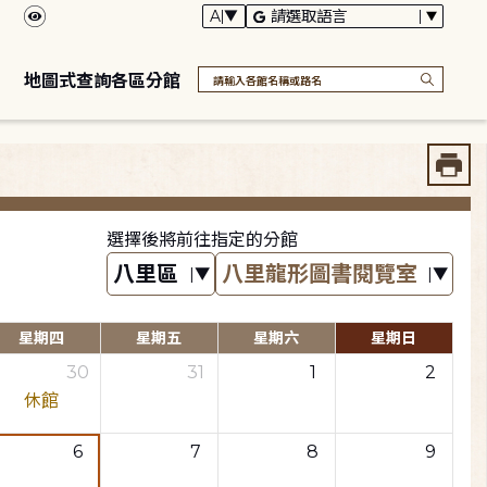
地圖式查詢各區分館
選擇後將前往指定的分館
星期四
星期五
星期六
星期日
30
31
1
2
休館
6
7
8
9