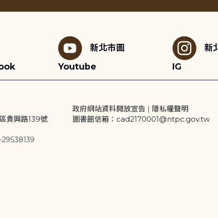
新北市圖
新
ook
Youtube
IG
政府網站資料開放宣告
|
隱私權聲明
區貴興路139號
圖書館信箱：cad2170001@ntpc.gov.tw
29538139