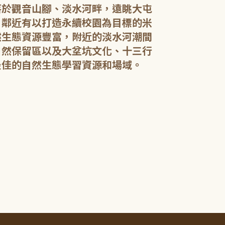
落於觀音山腳、淡水河畔，遠眺大屯
，鄰近有以打造永續校園為目標的米
然生態資源豐富，附近的淡水河潮間
館內規劃有期
自然保留區以及大坌坑文化、十三行
憩閱讀區，讓民
展示藝文作品。