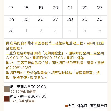
17
18
19
20
21
22
23
24
25
26
27
28
29
30
31
1
2
3
4
5
6
為配合新北市立圖書館第二總館原址重建工程，自6月1日起
全館閉館。
三重分館臨時服務據點「光興閱覽室」，開放時間:星期二至星期
六:9:00~21:00、星期日:9:00~17:00，星期一休館
地址:三重區正義南路62-1號，服務項目:領取預約書、還書，電話:
(02)2981-4887
敬請已預約三重分館取書者，請至臨時據點「光興閱覽室」領
取，造成不便，敬請見諒。
週二至週六 8:30-21:00
(20:30停止借還書)
週日、週一 8:30-17:00
(16:30停止借還書)
今日
休館日
調整開放日