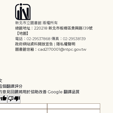
新北市立圖書館 版權所有
總館地址：220218 新北市板橋區貴興路139號
【地圖】
電話：02-29537868 傳真：02-29538139
政府網站資料開放宣告
|
隱私權聲明
圖書館信箱：cad2170001@ntpc.gov.tw
文
這個翻譯評分
的意見回饋將用於協助改善 Google 翻譯品質