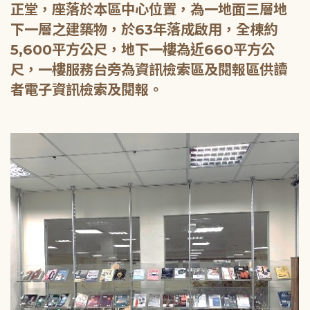
正堂，座落於本區中心位置，為一地面三層地
下一層之建築物，於63年落成啟用，全棟約
5,600平方公尺，地下一樓為近660平方公
尺，一樓服務台旁為資訊檢索區及閱報區供讀
者電子資訊檢索及閱報。