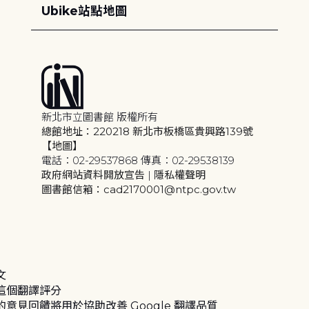
Ubike站點地圖
新北市立圖書館 版權所有
總館地址：220218 新北市板橋區貴興路139號
【地圖】
電話：02-29537868 傳真：02-29538139
政府網站資料開放宣告
|
隱私權聲明
圖書館信箱：cad2170001@ntpc.gov.tw
文
這個翻譯評分
的意見回饋將用於協助改善 Google 翻譯品質