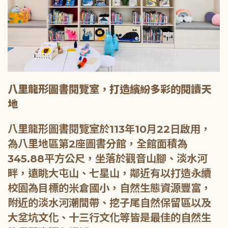
八里龍形圖書閱覽室，打造繽紛多彩的閱讀天
地
八里龍形圖書閱覽室於113年10月22日啟用，
為八里地區第2座圖書分館，全館面積為
345.88平方公尺，坐落於觀音山腳、淡水河
畔，遠眺大屯山、七星山，鄰近有以打造永續
校園為目標的米倉國小，自然生態資源豐富，
附近的淡水河潮間帶、挖子尾自然保留區以及
大坌坑文化、十三行文化等皆是最佳的自然生